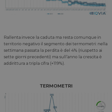
Necessari
Marketing
Non classificati
Rallenta invece la caduta ma resta comunque in
I cookie necessari contribuiscono a rendere fruibile il
sito web abilitandone funzionalità di base quali la
territorio negativo il segmento dei termometri: nella
navigazione sulle pagine e l'accesso alle aree
protette del sito. Il sito web non è in grado di
settimana passata la perdita è del 4% (riuspetto ai
funzionare correttamente senza questi cookie.
sette giorni precedenti) ma sull’anno la crescita è
/
FORNITORE
NOME
SCADENZA
DESCRI
addirittura a tripla cifra (+119%).
DOMINIO
CookieScriptConsent
5 mesi 3
CookieScript
Questo
settimane
pharmacyscanner.it
viene u
dal ser
Cookie
TERMOMETRI
Script.
ricorda
prefere
consen
cookie 
visitato
necessa
banner