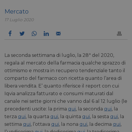
Mercato
17 Luglio 2020
La seconda settimana di luglio, la 28ª del 2020,
regala al mercato della farmacia qualche sprazzo di
ottimismo e mostra in recupero tendenziale tanto il
comparto del farmaco con ricetta quanto l’area di
libera vendita. E’ quanto riferisce il report con cui
Iqvia analizza fatturato e consumi maturati dal
canale nei sette giorni che vanno dal 6 al 12 luglio (le
precedenti uscite: la prima
qui
, la seconda
qui
, la
terza
qui
, la quarta
qui
, la quinta
qui
, la sesta
qui
, la
settima
qui
, l’ottava
qui
, la nona
qui
, la decima
qui
,
l’undicesima
qui
, la dodicesima
qui
, la tredicesima