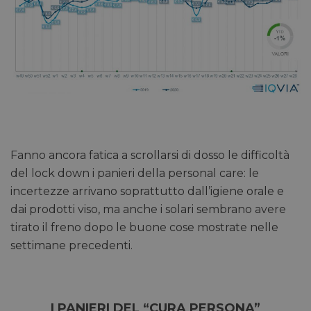
cookie
necessa
(_GRE
quando
eseguit
scopo d
la sua a
rischi.
FORNITORE
NOME
SCADENZA
DESCRIZIONE
/
DOMINIO
Fanno ancora fatica a scrollarsi di dosso le difficoltà
__Secure-
.youtube.com
5 mesi 4
del lock down i panieri della personal care: le
/
FORNITORE
NOME
SCADENZA
YNID
settimane
DOMINIO
incertezze arrivano soprattutto dall’igiene orale e
li_gc
5 mesi 4
LinkedIn
dai prodotti viso, ma anche i solari sembrano avere
settimane
Corporation
.linkedin.com
tirato il freno dopo le buone cose mostrate nelle
settimane precedenti.
_fbp
2 mesi 4
Meta Platform Inc.
settimane
.pharmacyscanner.it
I PANIERI DEL “CURA PERSONA”