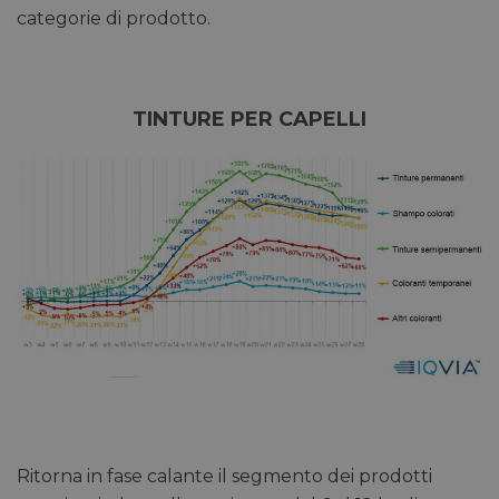
__Secure-ROLLOUT_TOKEN
.youtube.com
5 mesi 4
categorie di prodotto.
settimane
TINTURE PER CAPELLI
VISITOR_INFO1_LIVE
5 mesi 4
Google LLC
settimane
.youtube.com
VISITOR_PRIVACY_METADATA
5 mesi 4
YouTube
settimane
.youtube.com
Ritorna in fase calante il segmento dei prodotti