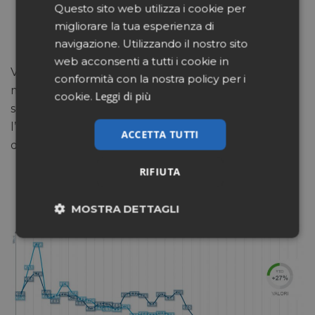
Questo sito web utilizza i cookie per
migliorare la tua esperienza di
navigazione. Utilizzando il nostro sito
web acconsenti a tutti i cookie in
Va al rimbalzo anche il segmento delel creme per
conformità con la nostra policy per i
mani, che nella 28ª settimana cresce del 4% sui
Leggi di più
cookie.
sette giorni precedenti. In positivo anche
l’andamento sull’anno, +27% sullo stesso periodo
ACCETTA TUTTI
del 2019.
RIFIUTA
CREME PER LE MANI
MOSTRA DETTAGLI
Necessari
Marketing
Non classificati