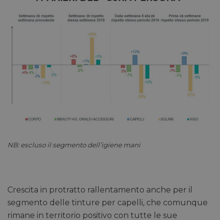
bcookie
1 anno
Microsoft
Corporation
.linkedin.com
lidc
1 giorno
Microsoft
Corporation
.linkedin.com
NB: escluso il segmento dell’igiene mani
YSC
Sessione
Google LLC
.youtube.com
Crescita in protratto rallentamento anche per il
segmento delle tinture per capelli, che comunque
rimane in territorio positivo con tutte le sue