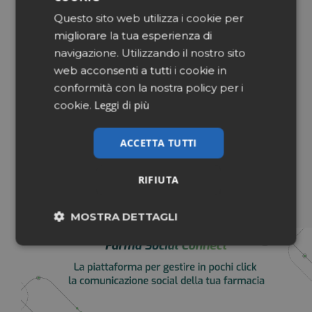
Direttore responsabile
: Alessandro Santoro
Questo sito web utilizza i cookie per
direzione@pharmacyscanner.it
migliorare la tua esperienza di
navigazione. Utilizzando il nostro sito
Redazione
: Pharmacy Scanner
web acconsenti a tutti i cookie in
redazione@pharmacyscanner.it
conformità con la nostra policy per i
Leggi di più
cookie.
Marketing & Pubblicità
: Matteo Verlato
marketing@pharmacyscanner.it
ACCETTA TUTTI
Editore
: Editoriale Giornalidea Srl
info@pharmacyscanner.it
RIFIUTA
MOSTRA DETTAGLI
Necessari
Marketing
Non classificati