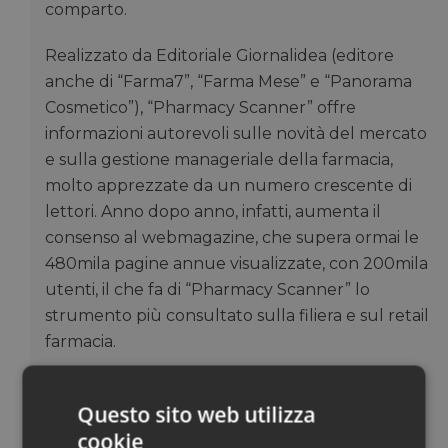
comparto.
Realizzato da Editoriale Giornalidea (editore
anche di “Farma7”, “Farma Mese” e “Panorama
Cosmetico”), “Pharmacy Scanner” offre
informazioni autorevoli sulle novità del mercato
e sulla gestione manageriale della farmacia,
molto apprezzate da un numero crescente di
lettori. Anno dopo anno, infatti, aumenta il
consenso al webmagazine, che supera ormai le
480mila pagine annue visualizzate, con 200mila
utenti, il che fa di “Pharmacy Scanner” lo
strumento più consultato sulla filiera e sul retail
farmacia.
Pharmacy Scanner è una testata registrata al
Questo sito web utilizza
ROC il 4 giugno 2020 prot. n. 0239748
cookie