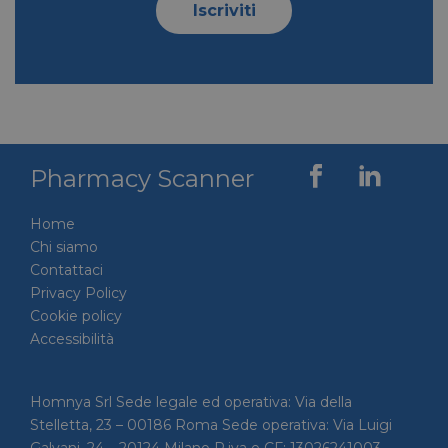
Iscriviti
VISITOR_INFO1_LIVE
5 mesi 4
Google LLC
settimane
.youtube.com
Pharmacy Scanner
Home
Chi siamo
Contattaci
Privacy Policy
Cookie policy
VISITOR_PRIVACY_METADATA
5 mesi 4
Accessibilità
YouTube
settimane
.youtube.com
Homnya Srl Sede legale ed operativa: Via della
Stelletta, 23 – 00186 Roma Sede operativa: Via Luigi