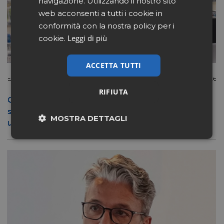
navigazione. Utilizzando il nostro sito
web acconsenti a tutti i cookie in
conformità con la nostra policy per i
Leggi di più
cookie.
ACCETTA TUTTI
Extracanale
Luglio 27 2026
RIFIUTA
Conad apre a Firenze il flagship store del
suo nuovo format Benessity: sei negozi in
MOSTRA DETTAGLI
uno, parafarmacia compresa
Necessari
Marketing
Non classificati