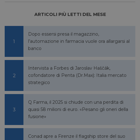
eseguit
scopo d
la sua a
ARTICOLI PIÙ LETTI DEL MESE
rischi.
Dopo essersi presa il magazzino,
l’automazione in farmacia vuole ora allargarsi al
FORNITORE
NOME
SCADENZA
DESCRIZIONE
banco
/
DOMINIO
__Secure-
.youtube.com
5 mesi 4
/
FORNITORE
NOME
SCADENZA
YNID
settimane
DOMINIO
Intervista a Forbes di Jaroslav Haščák,
li_gc
5 mesi 4
LinkedIn
cofondatore di Penta (Dr.Max): Italia mercato
settimane
Corporation
.linkedin.com
strategico
Q Farma, il 2025 si chiude con una perdita di
_fbp
2 mesi 4
Meta Platform Inc.
quasi 58 milioni di euro. «Pesano gli oneri della
settimane
.pharmacyscanner.it
fusione»
Conad apre a Firenze il flagship store del suo