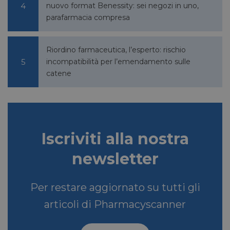
nuovo format Benessity: sei negozi in uno,
parafarmacia compresa
bcookie
1 anno
Microsoft
Corporation
.linkedin.com
Riordino farmaceutica, l’esperto: rischio
incompatibilità per l’emendamento sulle
catene
lidc
1 giorno
Microsoft
Corporation
.linkedin.com
Iscriviti alla nostra
YSC
Sessione
Google LLC
newsletter
.youtube.com
Per restare aggiornato su tutti gli
__Secure-ROLLOUT_TOKEN
.youtube.com
5 mesi 4
articoli di Pharmacyscanner
settimane