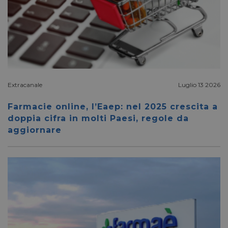
rischi.
FORNITORE
NOME
SCADENZA
DESCRIZIONE
/
DOMINIO
__Secure-
.youtube.com
5 mesi 4
/
FORNITORE
NOME
SCADENZA
YNID
settimane
DOMINIO
Extracanale
Luglio 13 2026
li_gc
5 mesi 4
LinkedIn
settimane
Farmacie online, l’Eaep: nel 2025 crescita a
Corporation
.linkedin.com
doppia cifra in molti Paesi, regole da
aggiornare
_fbp
2 mesi 4
Meta Platform Inc.
settimane
.pharmacyscanner.it
bcookie
1 anno