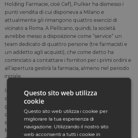
Holding Farmacie, cioè Cef), Pulker ha dismesso i
punti vendita di cui disponeva a Milano e
attualmente gli rimangono quattro esercizi di
vicinato a Roma. A Pellicano, quindi, la società
avrebbe messo a disposizione come “service” un
team dedicato di quattro persone (tre farmacisti e
un addetto agli acquisti), che come detto ha
cominciato a contattare i fornitori per i primi ordini e
all’apertura gestirà la farmacia, almeno nel periodo
iniziale.
Intanto da Amazon arrivano altre notizie di cui è
Questo sito web utilizza
opportuno tenere conto. Il 4 dicembre, infatti, il
cookie
gruppo ha completato con successo il primo test di
Questo sito web utilizza i cookie per
consegna tramite drone nei cieli italiani. Il volo si è
migliorare la tua esperienza di
svolto a San Salvo, in Abruzzo, con il nuovo modello
navigazione. Utilizzando il nostro sito
MK-30, un sistema avanzato capace di trasportare
web acconsenti a tutti i cookie in