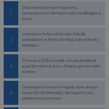
Dopo essersi presa il magazzino,
VISITOR_INFO1_LIVE
5 mesi 4
Google LLC
l’automazione in farmacia vuole ora allargarsi al
settimane
.youtube.com
banco
Intervista a Forbes di Jaroslav Haščák,
cofondatore di Penta (Dr.Max): Italia mercato
strategico
Q Farma, il 2025 si chiude con una perdita di
quasi 58 milioni di euro. «Pesano gli oneri della
fusione»
VISITOR_PRIVACY_METADATA
5 mesi 4
YouTube
settimane
.youtube.com
Conad apre a Firenze il flagship store del suo
nuovo format Benessity: sei negozi in uno,
parafarmacia compresa