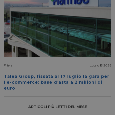
Microsoft
Corporation
.linkedin.com
lidc
1 giorno
Microsoft
Corporation
.linkedin.com
YSC
Sessione
Filiera
Google LLC
Luglio 13 2026
.youtube.com
Talea Group, fissata al 17 luglio la gara per
l’e-commerce: base d’asta a 2 milioni di
euro
__Secure-ROLLOUT_TOKEN
.youtube.com
5 mesi 4
settimane
ARTICOLI PIÙ LETTI DEL MESE