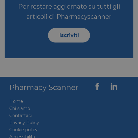
Per restare aggiornato su tutti gli
articoli di Pharmacyscanner
bcookie
1 anno
Microsoft
Corporation
Iscriviti
.linkedin.com
lidc
1 giorno
Microsoft
Corporation
.linkedin.com
Pharmacy Scanner
Home
YSC
Sessione
Google LLC
Chi siamo
.youtube.com
Contattaci
Privacy Policy
Cookie policy
Accessibilità
__Secure-ROLLOUT_TOKEN
.youtube.com
5 mesi 4