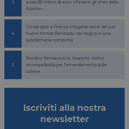
cookie
quasi 58 milioni di euro. «Pesano gli oneri della
necessa
fusione»
(_GRE
quando
eseguit
scopo d
la sua a
Conad apre a Firenze il flagship store del suo
rischi.
nuovo format Benessity: sei negozi in uno,
parafarmacia compresa
FORNITORE
NOME
SCADENZA
DESCRIZIONE
Riordino farmaceutica, l’esperto: rischio
/
DOMINIO
incompatibilità per l’emendamento sulle
__Secure-
.youtube.com
5 mesi 4
/
FORNITORE
catene
NOME
SCADENZA
YNID
settimane
DOMINIO
li_gc
5 mesi 4
LinkedIn
settimane
Corporation
.linkedin.com
Iscriviti alla nostra
_fbp
2 mesi 4
Meta Platform Inc.
newsletter
settimane
.pharmacyscanner.it