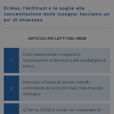
Script
funzio
Dr.Max, l’Antitrust e le soglie alla
corrett
concentrazione delle insegne: facciamo un
__cf_bm
28 minuti
Cloudflare Inc.
Questo
po’ di chiarezza
59 secondi
.vimeo.com
viene u
per dis
tra uma
Ciò è
vantag
ARTICOLI PIÙ LETTI DEL MESE
il sito 
fine di
rapporti
sull'uti
proprio
Dopo essersi presa il magazzino,
l’automazione in farmacia vuole ora allargarsi al
__cf_bm
29 minuti
Cloudflare Inc.
Questo
56 secondi
.linkedin.com
viene u
banco
per dis
tra uma
Ciò è
vantag
Intervista a Forbes di Jaroslav Haščák,
il sito 
fine di
cofondatore di Penta (Dr.Max): Italia mercato
rapporti
sull'uti
strategico
proprio
_GRECAPTCHA
5 mesi 4
Google LLC
Google
settimane
www.google.com
reCAP
Q Farma, il 2025 si chiude con una perdita di
impost