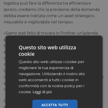
logistica può fare la differenza tra efficienza e
spreco, crediamo che la previsione della domanda
debba essere trattata come un asset strategico,
misurabile e migliorabile nel tempo».
«Siamo stati felici di trovare in Profiter un’azienda
pronta a tradurre i risultati dell’AI, a volte poco
tangibili, in una stima di risultati economici concreti»
Questo sito web utilizza
aggiunge Federico Pasquali, head of Inventory
cookie
management di Phoenix Group «passare da un
Questo sito web utilizza i cookie per
miglioramento di forecast della domanda alla sua
migliorare la tua esperienza di
traduzione quantitativa verso una riduzione dei
navigazione. Utilizzando il nostro sito
costi, è stato importante, con particolare riferimento
web acconsenti a tutti i cookie in
alla riduzione degli stock-out, tema sensibile sia per
conformità con la nostra policy per i
noi sia per i nostri clienti».
Leggi di più
cookie.
Questa sperimentazione rappresenta un primo,
ACCETTA TUTTI
significativo passo verso l’adozione su larga scala di