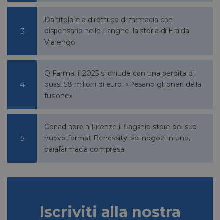
Da titolare a direttrice di farmacia con
dispensario nelle Langhe: la storia di Eralda
Viarengo
Q Farma, il 2025 si chiude con una perdita di
quasi 58 milioni di euro. «Pesano gli oneri della
fusione»
VISITOR_PRIVACY_METADATA
5 mesi 4
YouTube
settimane
.youtube.com
Conad apre a Firenze il flagship store del suo
nuovo format Benessity: sei negozi in uno,
parafarmacia compresa
Iscriviti alla nostra