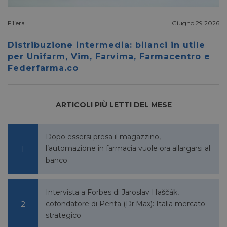
lidc
1 giorno
Microsoft
Corporation
Filiera
Giugno 29 2026
.linkedin.com
Distribuzione intermedia: bilanci in utile
per Unifarm, Vim, Farvima, Farmacentro e
Federfarma.co
YSC
Sessione
Google LLC
.youtube.com
ARTICOLI PIÙ LETTI DEL MESE
__Secure-ROLLOUT_TOKEN
.youtube.com
5 mesi 4
settimane
Dopo essersi presa il magazzino,
l’automazione in farmacia vuole ora allargarsi al
banco
Intervista a Forbes di Jaroslav Haščák,
VISITOR_INFO1_LIVE
5 mesi 4
Google LLC
cofondatore di Penta (Dr.Max): Italia mercato
settimane
.youtube.com
strategico