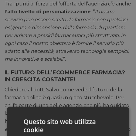
Tra i punti di forza dell’offerta dell’agenzia c’è anche
l’alto livello di personalizzazione
: “
Il nostro
servizio può essere scelto da farmacie con qualsiasi
esigenza e dimensione, dalla farmacia di quartiere
per arrivare a presidi farmaceutici più strutturati. In
ogni caso il nostro obiettivo è fornire il servizio più
adatto alle necessità, attraverso tecnologie semplici,
ma innovative e scalabili
”.
IL FUTURO DELL’ECOMMERCE FARMACIA?
IN CRESCITA COSTANTE!
Chiedere al dott. Salvo come vede il futuro della
farmacia online è quasi un gioco stucchevole. Per
chi fa parte di una delle agenzie che più ha guidato
la
transazione digitale del settore pharma in
Questo sito web utilizza
Italia
il futuro non può che essere roseo: “
Il settore
cookie
eCommerce farmaceutico in Italia è partito in ritardo