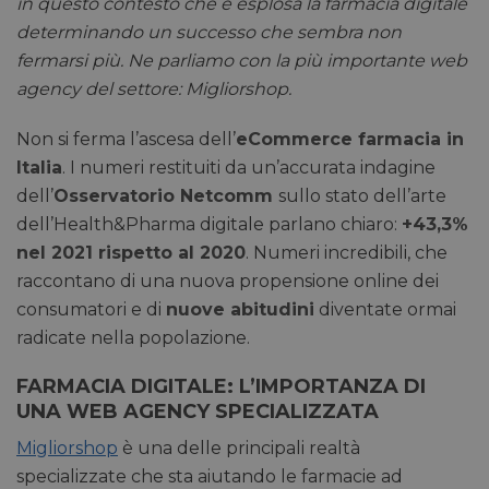
in questo contesto che è esplosa la farmacia digitale
determinando un successo che sembra non
fermarsi più. Ne parliamo con la più importante web
agency del settore: Migliorshop.
Non si ferma l’ascesa dell’
eCommerce farmacia in
Italia
. I numeri restituiti da un’accurata indagine
dell’
Osservatorio Netcomm
sullo stato dell’arte
dell’Health&Pharma digitale parlano chiaro:
+43,3%
nel 2021 rispetto al 2020
. Numeri incredibili, che
raccontano di una nuova propensione online dei
consumatori e di
nuove abitudini
diventate ormai
radicate nella popolazione.
FARMACIA DIGITALE: L’IMPORTANZA DI
UNA WEB AGENCY SPECIALIZZATA
Migliorshop
è una delle principali realtà
specializzate che sta aiutando le farmacie ad