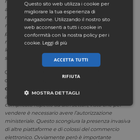
rispetto ad altri settori retail. Per questo motivo c’è
Questo sito web utilizza i cookie per
ancora un ampio margine di crescita. Non solo, è
migliorare la tua esperienza di
molto importante analizzare quello che è successo
navigazione. Utilizzando il nostro sito
nel periodo post-Covid. Se durante la crisi
web acconsenti a tutti i cookie in
pandemica acquistare online era quasi una
conformità con la nostra policy per i
necessità, oggi è diventata una bella abitudine. Con
Leggi di più
cookie.
le riaperture la farmacia digitale non ha rallentato la
sua crescita, ma addirittura l’ha accelerata
”.
ACCETTA TUTTI
Ovviamente, quando aumenta la competizione,
RIFIUTA
diventa decisivo scegliere la strada migliore per
creare una propria presenza online
: “
Diventare
MOSTRA DETTAGLI
autorevoli nel settore farmaceutico è meno
complicato rispetto ad altri settori, visto che per
Necessari
Marketing
vendere è necessario avere l’autorizzazione
ministeriale. Questo scongiura la presenza invasiva
di altre piattaforme e di colossi del commercio
Non classificati
elettronico. Ovviamente però è importante