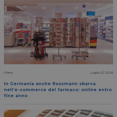
bcookie
1 anno
Microsoft
Corporation
.linkedin.com
lidc
1 giorno
Microsoft
Corporation
.linkedin.com
Filiera
Luglio 20 2026
In Germania anche Rossmann sbarca
nell’e-commerce del farmaco: online entro
YSC
Sessione
Google LLC
fine anno
.youtube.com