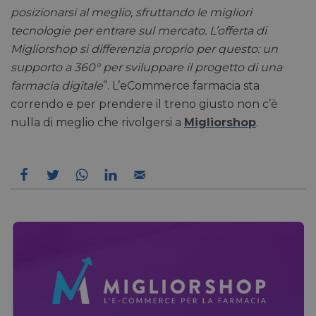
posizionarsi al meglio, sfruttando le migliori
tecnologie per entrare sul mercato. L’offerta di
Migliorshop si differenzia proprio per questo: un
supporto a 360° per sviluppare il progetto di una
Necessari
Marketing
Non classificati
farmacia digitale
”. L’eCommerce farmacia sta
correndo e per prendere il treno giusto non c’è
I cookie necessari contribuiscono a rendere fruibile il
sito web abilitandone funzionalità di base quali la
nulla di meglio che rivolgersi a
Migliorshop
.
navigazione sulle pagine e l'accesso alle aree
protette del sito. Il sito web non è in grado di
funzionare correttamente senza questi cookie.
/
FORNITORE
NOME
SCADENZA
DESCRI
DOMINIO
CookieScriptConsent
5 mesi 3
CookieScript
Questo
settimane
pharmacyscanner.it
viene u
dal ser
Cookie
Script.
ricorda
prefere
consen
cookie 
visitato
necessa
banner