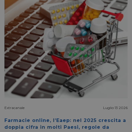
__Secure-ROLLOUT_TOKEN
.youtube.com
5 mesi 4
settimane
VISITOR_INFO1_LIVE
5 mesi 4
Google LLC
settimane
.youtube.com
Extracanale
Luglio 13 2026
VISITOR_PRIVACY_METADATA
5 mesi 4
YouTube
Farmacie online, l’Eaep: nel 2025 crescita a
settimane
.youtube.com
doppia cifra in molti Paesi, regole da