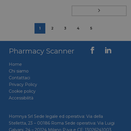
eseguit
scopo d
la sua a
rischi.
1
2
3
4
5
FORNITORE
NOME
SCADENZA
DESCRIZIONE
/
DOMINIO
Pharmacy Scanner
__Secure-
.youtube.com
5 mesi 4
/
FORNITORE
NOME
SCADENZA
YNID
settimane
DOMINIO
Home
li_gc
5 mesi 4
LinkedIn
Chi siamo
settimane
Corporation
.linkedin.com
Contattaci
Privacy Policy
Cookie policy
Accessibilità
_fbp
2 mesi 4
Meta Platform Inc.
settimane
.pharmacyscanner.it
Homnya Srl Sede legale ed operativa: Via della
Stelletta, 23 – 00186 Roma Sede operativa: Via Luigi
Galvani, 24 – 20124 Milano P.iva e CF: 13026241003