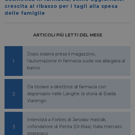
56 secondi
.linkedin.com
viene u
crescita al ribasso per i tagli alla spesa
per dis
tra uma
delle famiglie
Ciò è
vantag
il sito 
fine di
rapporti
ARTICOLI PIÙ LETTI DEL MESE
sull'uti
proprio
_GRECAPTCHA
5 mesi 4
Google LLC
Google
Dopo essersi presa il magazzino,
settimane
www.google.com
reCAP
impost
l’automazione in farmacia vuole ora allargarsi al
cookie
necessa
banco
(_GRE
quando
eseguit
scopo d
Da titolare a direttrice di farmacia con
la sua a
rischi.
dispensario nelle Langhe: la storia di Eralda
Viarengo
Intervista a Forbes di Jaroslav Haščák,
FORNITORE
NOME
SCADENZA
DESCRIZIONE
/
DOMINIO
cofondatore di Penta (Dr.Max): Italia mercato
strategico
__Secure-
.youtube.com
5 mesi 4
/
FORNITORE