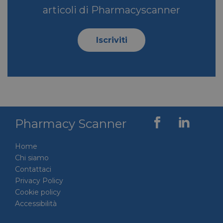
.linkedin.com
articoli di Pharmacyscanner
Iscriviti
YSC
Sessione
Google LLC
.youtube.com
__Secure-ROLLOUT_TOKEN
.youtube.com
5 mesi 4
settimane
Pharmacy Scanner
Home
Chi siamo
Contattaci
VISITOR_INFO1_LIVE
5 mesi 4
Google LLC
settimane
.youtube.com
Privacy Policy
Cookie policy
Accessibilità