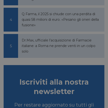
NOME
SCADENZA
YNID
settimane
DOMINIO
li_gc
5 mesi 4
LinkedIn
Q Farma, il 2025 si chiude con una perdita di
settimane
Corporation
.linkedin.com
quasi 58 milioni di euro. «Pesano gli oneri della
fusione»
_fbp
2 mesi 4
Meta Platform Inc.
Dr.Max, ufficiale l’acquisizione di Farmacie
settimane
.pharmacyscanner.it
italiane: a Roma ne prende venti in un colpo
solo
bcookie
1 anno
Microsoft
Corporation
.linkedin.com
Iscriviti alla nostra
newsletter
lidc
1 giorno
Microsoft
Per restare aggiornato su tutti gli
Corporation