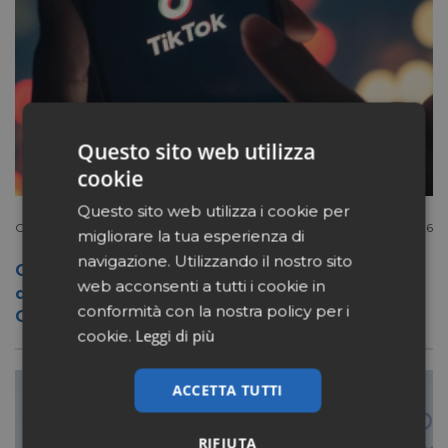
Questo sito web utilizza
cookie
Questo sito web utilizza i cookie per
Consumatore
Luglio 13 2026
migliorare la tua esperienza di
navigazione. Utilizzando il nostro sito
Creme solari, i social amplificano la
web acconsenti a tutti i cookie in
disinformazione dice studio canadese.
conformità con la nostra policy per i
Cosa fare in farmacia
Leggi di più
cookie.
ACCETTA TUTTI
RIFIUTA