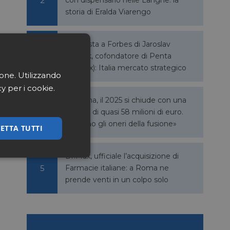
storia di Eralda Viarengo
Intervista a Forbes di Jaroslav
Haščák, cofondatore di Penta
(Dr.Max): Italia mercato strategico
ione. Utilizzando
cy per i cookie.
Q Farma, il 2025 si chiude con una
perdita di quasi 58 milioni di euro.
«Pesano gli oneri della fusione»
ETTA TUTTI
Dr.Max, ufficiale l’acquisizione di
ssificati
Farmacie italiane: a Roma ne
prende venti in un colpo solo