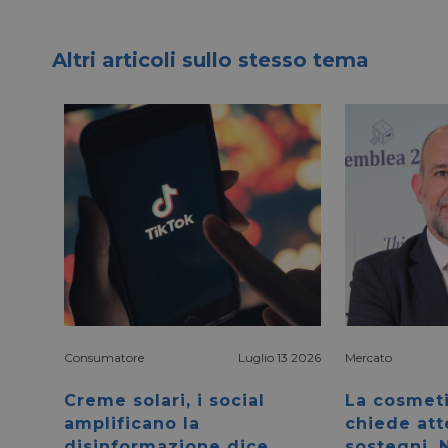
li_gc
Altri articoli sullo stesso tema
_fbp
bcookie
lidc
YSC
__Secure-ROLLOU
VISITOR_INFO1_LIV
Consumatore
Luglio 13 2026
Mercato
Creme solari, i social
La cosmet
amplificano la
chiede att
VISITOR_PRIVACY_
disinformazione dice
sostegni. 