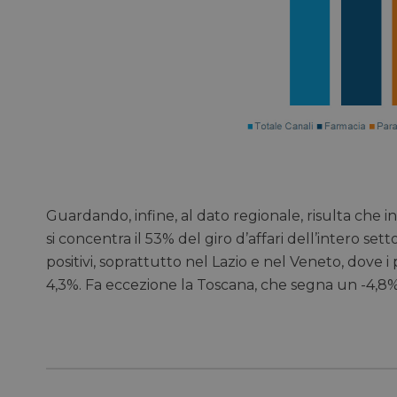
I cookie necessari con
e l'accesso alle aree 
NOME
CookieScriptConse
__cf_bm
Guardando, infine, al dato regionale, risulta che
__cf_bm
si concentra il 53% del giro d’affari dell’intero set
positivi, soprattutto nel Lazio e nel Veneto, dove i
_GRECAPTCHA
4,3%. Fa eccezione la Toscana, che segna un -4,8%
NOME
NOME
__Secure-YNID