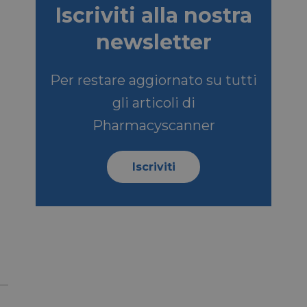
Iscriviti alla nostra
igazione sulle pagine
newsletter
kie.
Per restare aggiornato su tutti
ookie-Script.com per
gli articoli di
dei visitatori. È
e-Script.com
Pharmacyscanner
e tra umani e bot.
fettuare rapporti
Iscriviti
e tra umani e bot.
fettuare rapporti
sario
copo di fornire la
SCRIZIONE