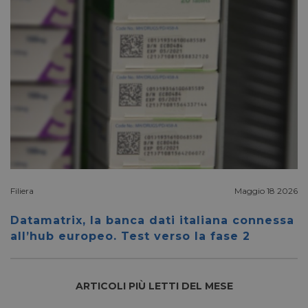
_fbp
2 mesi 4
Meta Platform Inc.
settimane
.pharmacyscanner.it
bcookie
1 anno
Microsoft
Corporation
.linkedin.com
Filiera
Maggio 18 2026
Datamatrix, la banca dati italiana connessa
all’hub europeo. Test verso la fase 2
lidc
1 giorno
Microsoft
Corporation
.linkedin.com
ARTICOLI PIÙ LETTI DEL MESE