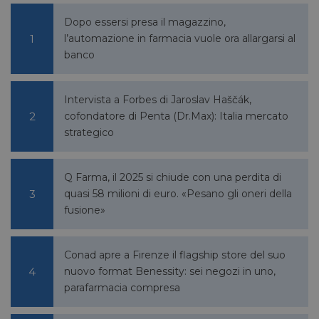
Dopo essersi presa il magazzino,
YSC
Sessione
Google LLC
.youtube.com
l’automazione in farmacia vuole ora allargarsi al
banco
__Secure-ROLLOUT_TOKEN
.youtube.com
5 mesi 4
Intervista a Forbes di Jaroslav Haščák,
settimane
cofondatore di Penta (Dr.Max): Italia mercato
strategico
Q Farma, il 2025 si chiude con una perdita di
VISITOR_INFO1_LIVE
5 mesi 4
quasi 58 milioni di euro. «Pesano gli oneri della
Google LLC
settimane
.youtube.com
fusione»
Conad apre a Firenze il flagship store del suo
nuovo format Benessity: sei negozi in uno,
parafarmacia compresa