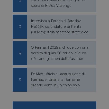
storia di Eralda Viarengo
Intervista a Forbes di Jaroslav
Haščák, cofondatore di Penta
(Dr.Max): Italia mercato strategico
igazione sulle pagine
kie.
Q Farma, il 2025 si chiude con una
perdita di quasi 58 milioni di euro.
ookie-Script.com per
«Pesano gli oneri della fusione»
dei visitatori. È
e-Script.com
Dr.Max, ufficiale l’acquisizione di
e tra umani e bot.
fettuare rapporti
Farmacie italiane: a Roma ne
prende venti in un colpo solo
e tra umani e bot.
fettuare rapporti
sario
copo di fornire la