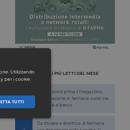
ione. Utilizzando
ARTICOLI PIÙ LETTI DEL MESE
cy per i cookie.
Dopo essersi presa il magazzino,
l’automazione in farmacia vuole ora
ETTA TUTTI
allargarsi al banco
ssificati
Da titolare a direttrice di farmacia
con dispensario nelle Langhe: la