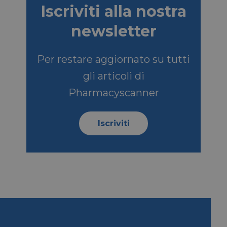
Iscriviti alla nostra
newsletter
SCRIZIONE
Per restare aggiornato su tutti
so dell'ospite
nziali
gli articoli di
a serie di prodotti
Pharmacyscanner
ale da inserzionisti
e di Microsoft MSN
Iscriviti
l sito Web tramite i
e di Microsoft MSN
ento di questo sito
be per tenere
o incorporati.
e per la gestione
izzazione