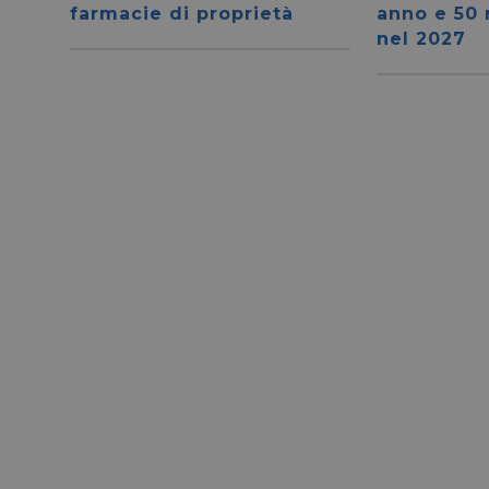
farmacie di proprietà
anno e 50 
nel 2027
I cookie necessari con
e l'accesso alle aree 
NOME
CookieScriptConse
__cf_bm
__cf_bm
_GRECAPTCHA