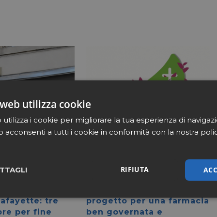
web utilizza cookie
utilizza i cookie per migliorare la tua esperienza di navigaz
b acconsenti a tutti i cookie in conformità con la nostra poli
RIFIUTA
ACC
TTAGLI
Aprile 20 2026
Filiera
Aprile 20 2026
 diventa
Farmà, va a regime il
sari
Marketing
Non cla
afayette: tre
progetto per una farmacia
ore per fine
ben governata e