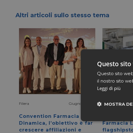
Altri articoli sullo stesso tema
Questo sito 
Questo sito web 
il nostro sito we
Leggi di più
MOSTRA DE
Filiera
Giugno 15 2026
Filiera
Convention Farmacia
Galileolife
Neces
Dinamica, l’obiettivo è far
Farmacia L
crescere affiliazioni e
flagshipst