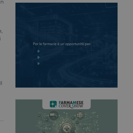
in
e,
i
Il