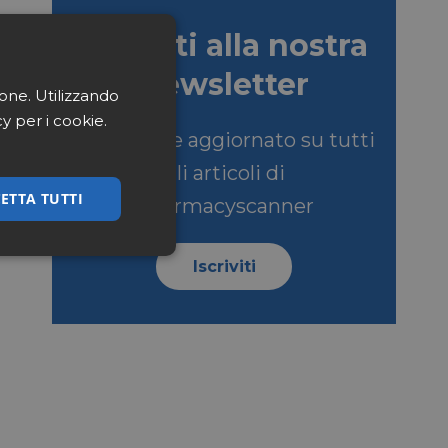
Iscriviti alla nostra
newsletter
ione. Utilizzando
cy per i cookie.
Per restare aggiornato su tutti
gli articoli di
ETTA TUTTI
Pharmacyscanner
ssificati
Iscriviti
igazione sulle pagine