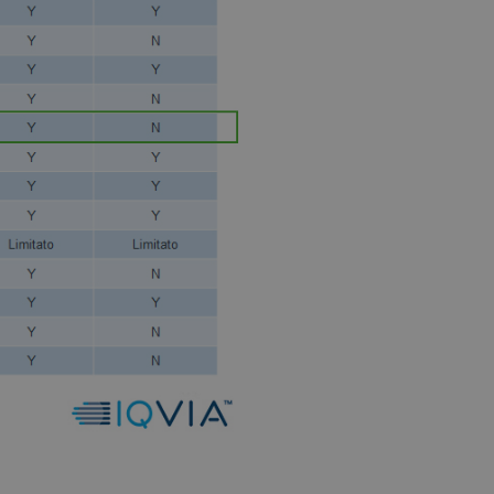
protette del sito. Il sito web non è in grado di funzionare correttamente senza questi coo
/
FORNITORE
SCADENZA
DESCRIZIONE
DOMINIO
nt
5 mesi 3
CookieScript
Questo cookie viene utilizzato dal servizio C
settimane
pharmacyscanner.it
ricordare le preferenze di consenso sui cookie 
necessario che il banner dei cookie di Cooki
funzioni correttamente.
28 minuti
Cloudflare Inc.
Questo cookie viene utilizzato per distinguer
59 secondi
.vimeo.com
Ciò è vantaggioso per il sito Web, al fine di ef
validi sull'utilizzo del proprio sito Web.
29 minuti
Cloudflare Inc.
Questo cookie viene utilizzato per distinguer
56 secondi
.linkedin.com
Ciò è vantaggioso per il sito Web, al fine di ef
validi sull'utilizzo del proprio sito Web.
5 mesi 4
Google LLC
Google reCAPTCHA imposta un cookie neces
settimane
www.google.com
(_GRECAPTCHA) quando viene eseguito allo s
sua analisi dei rischi.
/
SCADENZA
DE
FORNITORE
DOMINIO
/
FORNITORE
SCADENZA
DESCRIZIONE
.youtube.com
5 mesi 4 settimane
DOMINIO
5 mesi 4
LinkedIn
Utilizzato per memorizzare il consen
settimane
all'uso dei cookie per scopi non esse
Corporation
.linkedin.com