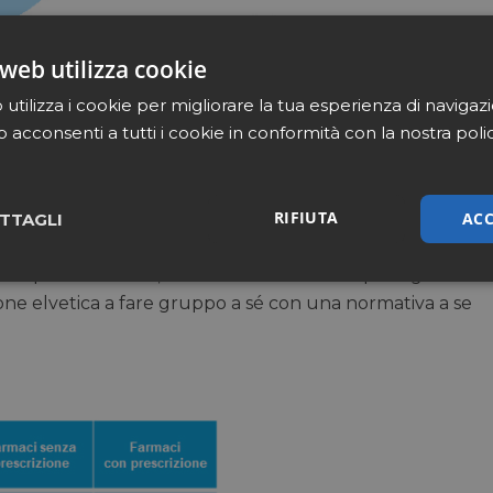
web utilizza cookie
utilizza i cookie per migliorare la tua esperienza di navigaz
b acconsenti a tutti i cookie in conformità con la nostra poli
i Paesi, tra i Top Five del mercato farmaceutico
erce norme che permettono la vendita online anche
RIFIUTA
e preferito limitare il commercio via web delle farmacie
ACC
TTAGLI
a scelta che però in termini numerici non si può dire
i Ue più la Svizzera, i due schieramenti si equivalgono
sari
Marketing
Non cla
one elvetica a fare gruppo a sé con una normativa a se
Necessari
Marketing
Non classificati
tribuiscono a rendere fruibile il sito web abilitandone funzionalità di base quali la nav