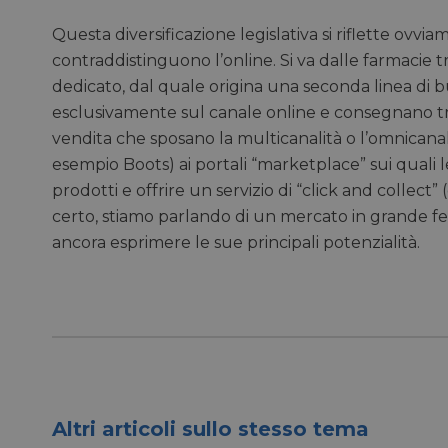
_fbp
Questa diversificazione legislativa si riflette ovvi
contraddistinguono l’online. Si va dalle farmacie
bcookie
dedicato, dal quale origina una seconda linea di b
esclusivamente sul canale online e consegnano tram
vendita che sposano la multicanalità o l’omnicana
lidc
esempio Boots) ai portali “marketplace” sui quali 
prodotti e offrire un servizio di “click and collect
YSC
certo, stiamo parlando di un mercato in grande fe
ancora esprimere le sue principali potenzialità.
__Secure-ROLLOU
VISITOR_INFO1_LIV
VISITOR_PRIVACY_
Altri articoli sullo stesso tema