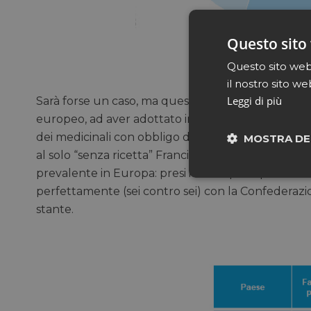
Questo sito 
Questo sito web 
il nostro sito we
Leggi di più
Sarà forse un caso, ma questi sono anche i due sol
europeo, ad aver adottato in materia di e-comm
dei medicinali con obbligo di ricetta. Hanno invec
MOSTRA DE
al solo “senza ricetta” Francia, Spagna e Italia, un
prevalente in Europa: presi i dodici principali Paes
Neces
perfettamente (sei contro sei) con la Confederazi
stante.
I cookie necessari con