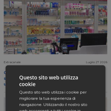
Extracanale
Luglio 27 2026
Conad apre a Firenze il flagship store del
Questo sito web utilizza
suo nuovo format Benessity: sei negozi in
cookie
uno, parafarmacia compresa
Questo sito web utilizza i cookie per
migliorare la tua esperienza di
navigazione. Utilizzando il nostro sito
web acconsenti a tutti i cookie in