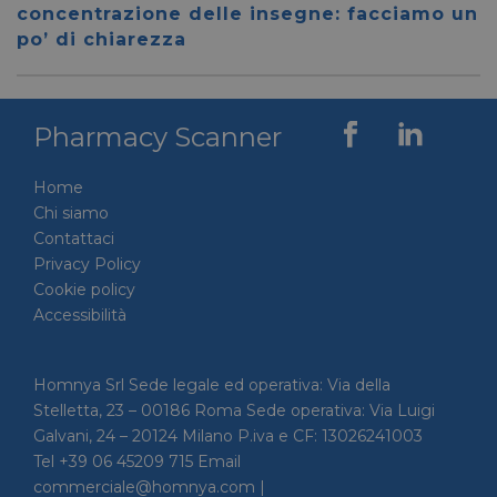
59 secondi
.vimeo.com
viene u
concentrazione delle insegne: facciamo un
per dis
tra uma
po’ di chiarezza
Ciò è
vantag
il sito 
fine di
rapporti
Pharmacy Scanner
sull'uti
proprio
__cf_bm
29 minuti
Cloudflare Inc.
Questo
Home
56 secondi
.linkedin.com
viene u
per dis
Chi siamo
tra uma
Contattaci
Ciò è
vantag
Privacy Policy
il sito 
fine di
Cookie policy
rapporti
Accessibilità
sull'uti
proprio
_GRECAPTCHA
5 mesi 4
Google LLC
Google
settimane
www.google.com
reCAP
Homnya Srl Sede legale ed operativa: Via della
impost
Stelletta, 23 – 00186 Roma Sede operativa: Via Luigi
cookie
necessa
Galvani, 24 – 20124 Milano P.iva e CF: 13026241003
(_GRE
quando
Tel +39 06 45209 715 Email
eseguit
commerciale@homnya.com |
scopo d