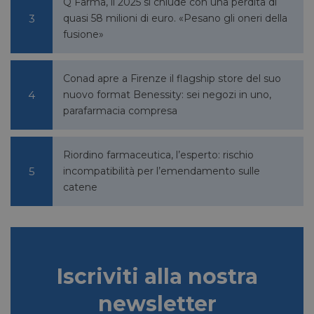
Q Farma, il 2025 si chiude con una perdita di
lidc
1 giorno
Microsoft
Corporation
quasi 58 milioni di euro. «Pesano gli oneri della
.linkedin.com
fusione»
Conad apre a Firenze il flagship store del suo
YSC
Sessione
Google LLC
nuovo format Benessity: sei negozi in uno,
.youtube.com
parafarmacia compresa
Riordino farmaceutica, l’esperto: rischio
__Secure-ROLLOUT_TOKEN
.youtube.com
5 mesi 4
incompatibilità per l’emendamento sulle
settimane
catene
VISITOR_INFO1_LIVE
5 mesi 4
Google LLC
Iscriviti alla nostra
settimane
.youtube.com
newsletter