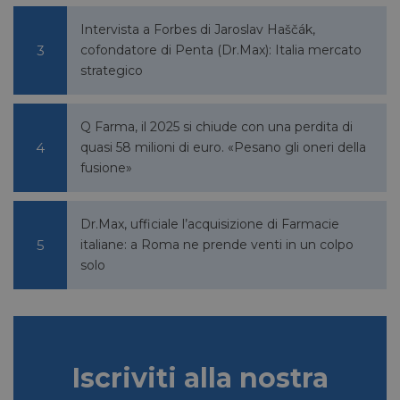
Intervista a Forbes di Jaroslav Haščák,
cofondatore di Penta (Dr.Max): Italia mercato
strategico
bcookie
1 anno
Microsoft
Corporation
Q Farma, il 2025 si chiude con una perdita di
.linkedin.com
quasi 58 milioni di euro. «Pesano gli oneri della
fusione»
lidc
1 giorno
Microsoft
Dr.Max, ufficiale l’acquisizione di Farmacie
Corporation
italiane: a Roma ne prende venti in un colpo
.linkedin.com
solo
YSC
Sessione
Google LLC
.youtube.com
Iscriviti alla nostra