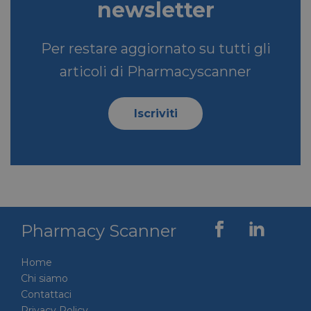
newsletter
__Secure-ROLLOUT_TOKEN
.youtube.com
5 mesi 4
settimane
Per restare aggiornato su tutti gli
articoli di Pharmacyscanner
VISITOR_INFO1_LIVE
5 mesi 4
Iscriviti
Google LLC
settimane
.youtube.com
Pharmacy Scanner
Home
Chi siamo
VISITOR_PRIVACY_METADATA
5 mesi 4
YouTube
Contattaci
settimane
.youtube.com
Privacy Policy