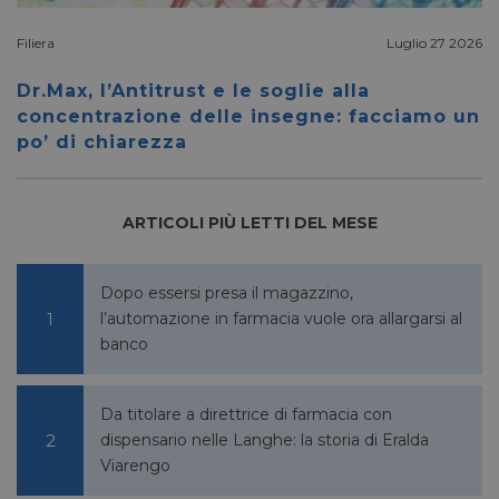
impost
cookie
Filiera
Luglio 27 2026
necessa
(_GRE
quando
Dr.Max, l’Antitrust e le soglie alla
eseguit
scopo d
concentrazione delle insegne: facciamo un
la sua a
po’ di chiarezza
rischi.
ARTICOLI PIÙ LETTI DEL MESE
FORNITORE
NOME
SCADENZA
DESCRIZIONE
/
DOMINIO
Dopo essersi presa il magazzino,
__Secure-
.youtube.com
5 mesi 4
/
FORNITORE
NOME
SCADENZA
YNID
settimane
DOMINIO
l’automazione in farmacia vuole ora allargarsi al
banco
li_gc
5 mesi 4
LinkedIn
settimane
Corporation
.linkedin.com
Da titolare a direttrice di farmacia con
dispensario nelle Langhe: la storia di Eralda
Viarengo
_fbp
2 mesi 4
Meta Platform Inc.
settimane
.pharmacyscanner.it