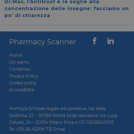
Dr.Max, l’Antitrust e le soglie alla
59 secondi
.vimeo.com
viene u
concentrazione delle insegne: facciamo un
per dis
tra uma
po’ di chiarezza
Ciò è
vantag
il sito 
fine di
rapporti
sull'uti
Pharmacy Scanner
proprio
__cf_bm
29 minuti
Cloudflare Inc.
Questo
56 secondi
.linkedin.com
viene u
Home
per dis
Chi siamo
tra uma
Ciò è
Contattaci
vantag
il sito 
Privacy Policy
fine di
Cookie policy
rapporti
sull'uti
Accessibilità
proprio
_GRECAPTCHA
5 mesi 4
Google LLC
Google
settimane
www.google.com
reCAP
Homnya Srl Sede legale ed operativa: Via della
impost
cookie
Stelletta, 23 – 00186 Roma Sede operativa: Via Luigi
necessa
(_GRE
Galvani, 24 – 20124 Milano P.iva e CF: 13026241003
quando
Tel +39 06 45209 715 Email
eseguit