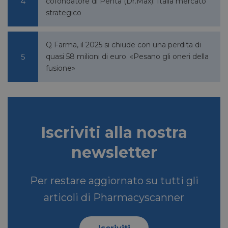
cofondatore di Penta (Dr.Max): Italia mercato
strategico
YSC
Sessione
Google LLC
.youtube.com
Q Farma, il 2025 si chiude con una perdita di
quasi 58 milioni di euro. «Pesano gli oneri della
fusione»
__Secure-ROLLOUT_TOKEN
.youtube.com
5 mesi 4
settimane
Iscriviti alla nostra
newsletter
VISITOR_INFO1_LIVE
5 mesi 4
Google LLC
settimane
.youtube.com
Per restare aggiornato su tutti gli
articoli di Pharmacyscanner