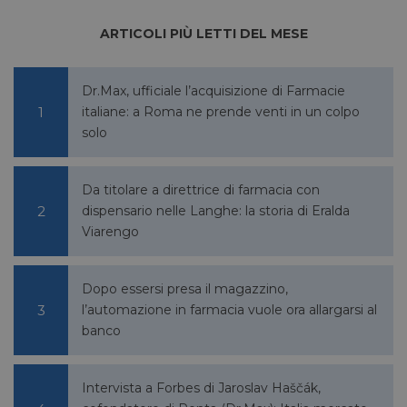
li_gc
5 mesi 4
LinkedIn
settimane
Corporation
.linkedin.com
ARTICOLI PIÙ LETTI DEL MESE
Dr.Max, ufficiale l’acquisizione di Farmacie
_fbp
2 mesi 4
Meta Platform Inc.
italiane: a Roma ne prende venti in un colpo
settimane
.pharmacyscanner.it
solo
Da titolare a direttrice di farmacia con
dispensario nelle Langhe: la storia di Eralda
Viarengo
bcookie
1 anno
Microsoft
Corporation
.linkedin.com
Dopo essersi presa il magazzino,
l’automazione in farmacia vuole ora allargarsi al
banco
lidc
1 giorno
Microsoft
Corporation
.linkedin.com
Intervista a Forbes di Jaroslav Haščák,