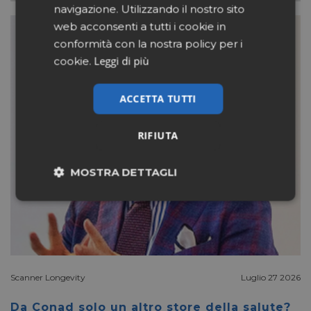
navigazione. Utilizzando il nostro sito
web acconsenti a tutti i cookie in
conformità con la nostra policy per i
Leggi di più
cookie.
ACCETTA TUTTI
RIFIUTA
MOSTRA DETTAGLI
Necessari
Marketing
Non classificati
Scanner Longevity
Luglio 27 2026
Da Conad solo un altro store della salute?