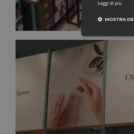
Leggi di più
MOSTRA DE
Neces
I cookie necessari con
e l'accesso alle aree 
NOME
CookieScriptConse