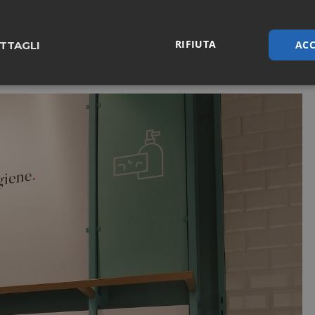
RIFIUTA
ACC
TTAGLI
sari
Marketing
Non cla
Necessari
Marketing
Non classificati
tribuiscono a rendere fruibile il sito web abilitandone funzionalità di base quali la nav
protette del sito. Il sito web non è in grado di funzionare correttamente senza questi coo
/
FORNITORE
SCADENZA
DESCRIZIONE
DOMINIO
nt
5 mesi 3
CookieScript
Questo cookie viene utilizzato dal servizio C
settimane
pharmacyscanner.it
ricordare le preferenze di consenso sui cookie 
necessario che il banner dei cookie di Cooki
funzioni correttamente.