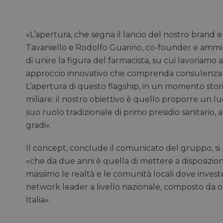
lidc
YSC
«L’apertura, che segna il lancio del nostro brand
Tavaniello e Rodolfo Guarino, co-founder e ammini
__Secure-ROLLOU
di unire la figura del farmacista, su cui lavoriamo
approccio innovativo che comprenda consulenza pro
VISITOR_INFO1_LIV
L’apertura di questo flagship, in un momento stor
miliare: il nostro obiettivo è quello proporre un lu
suo ruolo tradizionale di primo presidio sanitario
gradi».
VISITOR_PRIVACY_
Il concept, conclude il comunicato del gruppo, si p
«che da due anni è quella di mettere a disposizione
massimo le realtà e le comunità locali dove invest
network leader a livello nazionale, composto da o
Italia».