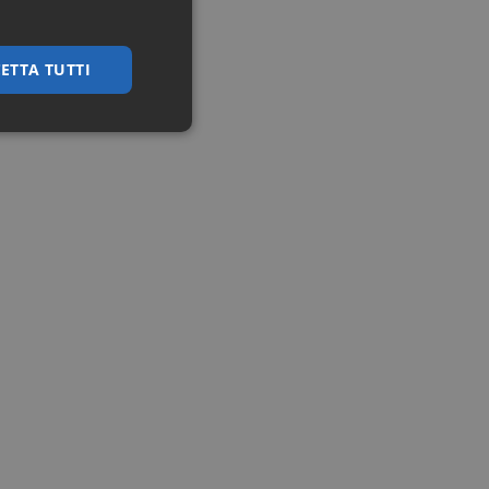
ETTA TUTTI
ssificati
igazione sulle pagine
kie.
ookie-Script.com per
dei visitatori. È
e-Script.com