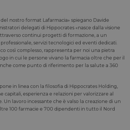
1 giorno
Microsoft
Si tratta di un cookie di prima part
che garantisce il corretto funzionam
Corporation
Web.
.linkedin.com
Sessione
Google LLC
Questo cookie è impostato da YouTu
 e del nostro format Lafarmacia» spiegano Davide
.youtube.com
traccia delle visualizzazioni dei vide
stratori delegati di Hippocrates «nasce dalla visione
T_TOKEN
.youtube.com
5 mesi 4
Questo cookie è impostato da YouTub
 attraverso continui progetti di formazione, a un
settimane
dell'autenticazione e della personal
dell’esperienza utente
fessionale, servizi tecnologici ed eventi dedicati.
E
5 mesi 4
Google LLC
Questo cookie è impostato da Youtu
ico così complesso, rappresenta per noi una pietra
settimane
.youtube.com
traccia delle preferenze dell'utente p
Youtube incorporati nei siti; può an
ogo in cui le persone vivano la farmacia oltre che per il
il visitatore del sito web sta utilizza
vecchia versione dell'interfaccia di 
, anche come punto di riferimento per la salute a 360
METADATA
5 mesi 4
YouTube
Questo cookie viene utilizzato per m
settimane
.youtube.com
di consenso e privacy dell'utente per
con il sito. Registra i dati sul consen
riguardo a varie politiche e impostazi
one in linea con la filosofia di Hippocrates Holding,
garantendo che le loro preferenze s
sessioni future.
 capitali, esperienza e relazioni per valorizzare al
e. Un lavoro incessante che è valso la creazione di un
ltre 100 farmacie e 700 dipendenti in tutto il Nord