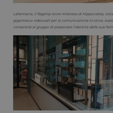
Lafarmacia, il flagship store milanese di Hippocrates, vist
gigantesco videowall per la comunicazione in-store, sopra 
consentirà al gruppo di preservare l’identità delle sue far