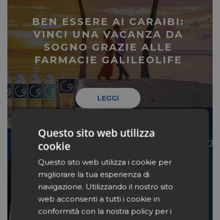
BEN ESSERE AI CARAIBI:
VINCI UNA VACANZA DA
SOGNO GRAZIE ALLE
FARMACIE GALILEOLIFE
LEGGI
Questo sito web utilizza
cookie
Questo sito web utilizza i cookie per
UNICLUB, SUPERATE LE
migliorare la tua esperienza di
30MILA RECENSIONI
navigazione. Utilizzando il nostro sito
CERTIFICATE SULLE
web acconsenti a tutti i cookie in
FARMACIE ASSOCIATE AL
conformità con la nostra policy per i
NETWORK