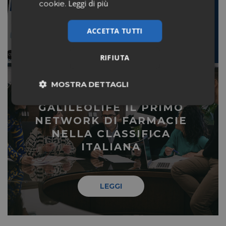
Leggi di più
cookie.
ACCETTA TUTTI
LEGGI
RIFIUTA
MOSTRA DETTAGLI
BEST WORKPLACE 2023:
Necessari
Marketing
GALILEOLIFE IL PRIMO
NETWORK DI FARMACIE
NELLA CLASSIFICA
Non classificati
ITALIANA
LEGGI
Necessari
Marketing
Non classificati