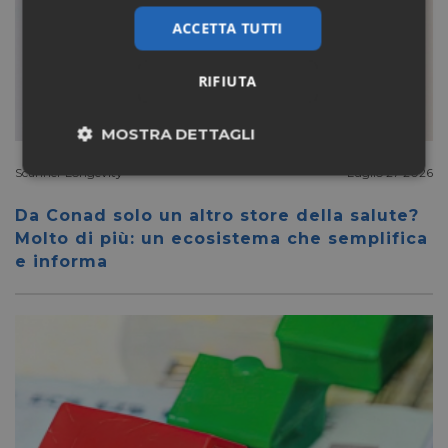
ACCETTA TUTTI
RIFIUTA
MOSTRA DETTAGLI
Scanner Longevity
Luglio 27 2026
Necessari
Marketing
Da Conad solo un altro store della salute?
Molto di più: un ecosistema che semplifica
Non classificati
e informa
Necessari
Marketing
Non classificati
I cookie necessari contribuiscono a rendere fruibile il