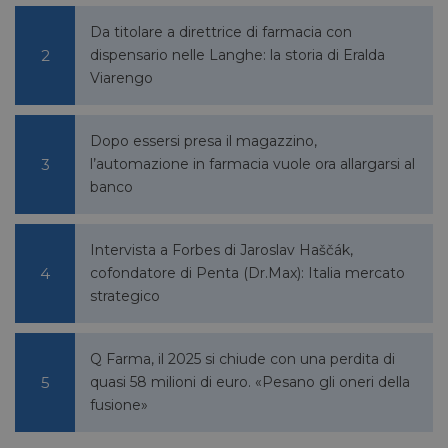
sito web abilitandone funzionalità di base quali la
navigazione sulle pagine e l'accesso alle aree
Da titolare a direttrice di farmacia con
protette del sito. Il sito web non è in grado di
dispensario nelle Langhe: la storia di Eralda
funzionare correttamente senza questi cookie.
Viarengo
/
FORNITORE
NOME
SCADENZA
DESCRI
DOMINIO
CookieScriptConsent
5 mesi 3
CookieScript
Questo
Dopo essersi presa il magazzino,
settimane
pharmacyscanner.it
viene u
l’automazione in farmacia vuole ora allargarsi al
dal ser
Cookie
banco
Script.
ricorda
prefere
consen
cookie 
Intervista a Forbes di Jaroslav Haščák,
visitato
cofondatore di Penta (Dr.Max): Italia mercato
necessa
banner
strategico
cookie 
Script
funzio
corrett
Q Farma, il 2025 si chiude con una perdita di
__cf_bm
28 minuti
Cloudflare Inc.
Questo
quasi 58 milioni di euro. «Pesano gli oneri della
59 secondi
.vimeo.com
viene u
per dis
fusione»
tra uma
Ciò è
vantag