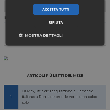
Crosseling:
ACCETTA TUTTI
Integratori dimagranti, depurativi
RIFIUTA
MOSTRA DETTAGLI
Necessari
Marketing
Non classificati
ARTICOLI PIÙ LETTI DEL MESE
Dr.Max, ufficiale l’acquisizione di Farmacie
italiane: a Roma ne prende venti in un colpo
Necessari
Marketing
Non classificati
solo
I cookie necessari contribuiscono a rendere fruibile il