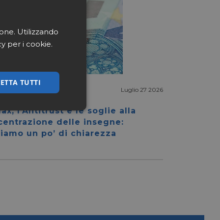
ione. Utilizzando
cy per i cookie.
ETTA TUTTI
Luglio 27 2026
ax, l’Antitrust e le soglie alla
ssificati
centrazione delle insegne:
iamo un po’ di chiarezza
igazione sulle pagine
kie.