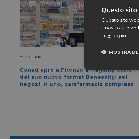
Questo sito 
Questo sito web 
il nostro sito we
Leggi di più
MOSTRA DE
Extracanale
Luglio 27 2026
Conad apre a Firenze il flagship store
Neces
del suo nuovo format Benessity: sei
negozi in uno, parafarmacia compresa
I cookie necessari con
e l'accesso alle aree 