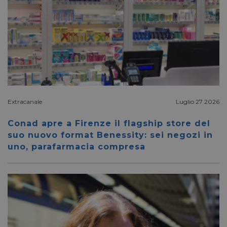
YSC
Sessione
Google LLC
.youtube.com
__Secure-ROLLOUT_TOKEN
.youtube.com
5 mesi 4
settimane
Extracanale
Luglio 27 2026
Conad apre a Firenze il flagship store del
suo nuovo format Benessity: sei negozi in
uno, parafarmacia compresa
VISITOR_INFO1_LIVE
5 mesi 4
Google LLC
settimane
.youtube.com