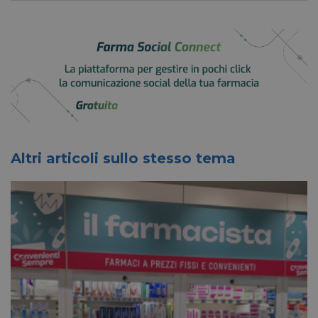
li_gc
5 mesi 4
LinkedIn
settimane
Corporation
.linkedin.com
_fbp
2 mesi 4
Meta Platform Inc.
settimane
.pharmacyscanner.it
Altri articoli sullo stesso tema
bcookie
1 anno
Microsoft
Corporation
.linkedin.com
lidc
1 giorno
Microsoft
Corporation
.linkedin.com