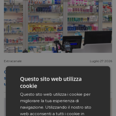
Extracanale
Luglio 27 2026
Conad apre a Firenze il flagship store del
Questo sito web utilizza
suo nuovo format Benessity: sei negozi in
uno, parafarmacia compresa
cookie
Questo sito web utilizza i cookie per
migliorare la tua esperienza di
navigazione. Utilizzando il nostro sito
web acconsenti a tutti i cookie in