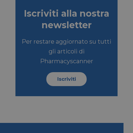
Iscriviti alla nostra
SCRIZIONE
newsletter
so dell'ospite
Per restare aggiornato su tutti
nziali
gli articoli di
a serie di prodotti
Pharmacyscanner
ale da inserzionisti
e di Microsoft MSN
l sito Web tramite i
Iscriviti
e di Microsoft MSN
ento di questo sito
be per tenere
o incorporati.
e per la gestione
izzazione