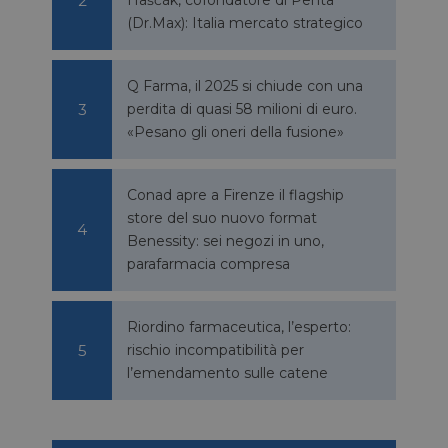
(Dr.Max): Italia mercato strategico
Q Farma, il 2025 si chiude con una
perdita di quasi 58 milioni di euro.
«Pesano gli oneri della fusione»
igazione sulle pagine
kie.
Conad apre a Firenze il flagship
store del suo nuovo format
Benessity: sei negozi in uno,
ookie-Script.com per
dei visitatori. È
parafarmacia compresa
e-Script.com
e tra umani e bot.
Riordino farmaceutica, l’esperto:
fettuare rapporti
rischio incompatibilità per
l’emendamento sulle catene
e tra umani e bot.
fettuare rapporti
sario
copo di fornire la