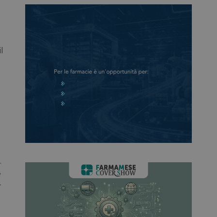
l
.
e
r