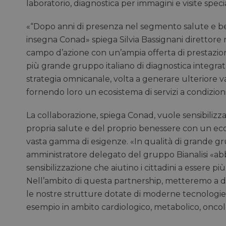
laboratorio, diagnostica per immagini e visite specia
«“Dopo anni di presenza nel segmento salute e ben
insegna Conad» spiega Silvia Bassignani direttore 
campo d’azione con un’ampia offerta di prestazioni
più grande gruppo italiano di diagnostica integrat
strategia omnicanale, volta a generare ulteriore val
fornendo loro un ecosistema di servizi a condizion
La collaborazione, spiega Conad, vuole sensibilizz
propria salute e del proprio benessere con un ecos
vasta gamma di esigenze. «In qualità di grande gru
amministratore delegato del gruppo Bianalisi «abbi
sensibilizzazione che aiutino i cittadini a essere p
Nell’ambito di questa partnership, metteremo a dispo
le nostre strutture dotate di moderne tecnologie
esempio in ambito cardiologico, metabolico, oncol