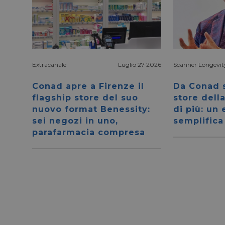
Extracanale
Luglio 27 2026
Scanner Longevit
I cookie necessari con
e l'accesso alle aree 
Conad apre a Firenze il
Da Conad s
flagship store del suo
store dell
NOME
nuovo format Benessity:
di più: un
sei negozi in uno,
semplifica
CookieScriptConse
parafarmacia compresa
__cf_bm
__cf_bm
_GRECAPTCHA