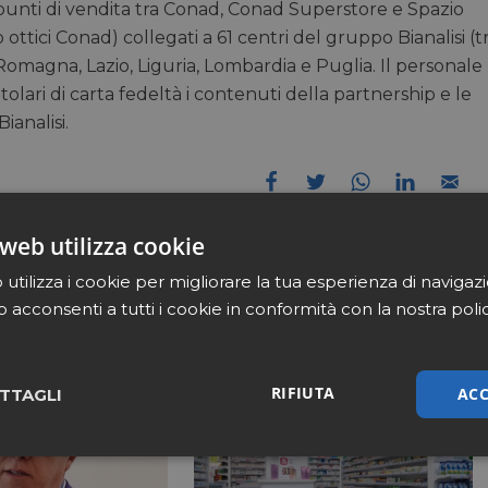
 punti di vendita tra Conad, Conad Superstore e Spazio
ttici Conad) collegati a 61 centri del gruppo Bianalisi (t
a Romagna, Lazio, Liguria, Lombardia e Puglia. Il personale
tolari di carta fedeltà i contenuti della partnership e le
analisi.
web utilizza cookie
utilizza i cookie per migliorare la tua esperienza di navigaz
b acconsenti a tutti i cookie in conformità con la nostra poli
RIFIUTA
ACC
TTAGLI
sari
Marketing
Non cla