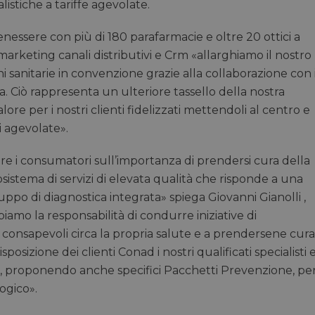
listiche a tariffe agevolate.
essere con più di 180 parafarmacie e oltre 20 ottici a
marketing canali distributivi e Crm «allarghiamo il nostro
 sanitarie in convenzione grazie alla collaborazione con i
a. Ciò rappresenta un ulteriore tassello della nostra
ore per i nostri clienti fidelizzati mettendoli al centro e
i agevolate».
are i consumatori sull’importanza di prendersi cura della
istema di servizi di elevata qualità che risponde a una
ppo di diagnostica integrata» spiega Giovanni Gianolli ,
amo la responsabilità di condurre iniziative di
iù consapevoli circa la propria salute e a prendersene cura
sizione dei clienti Conad i nostri qualificati specialisti 
, proponendo anche specifici Pacchetti Prevenzione, pe
ogico».