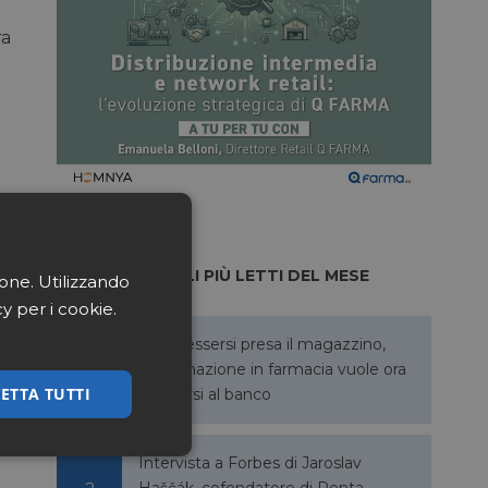
ra
ARTICOLI PIÙ LETTI DEL MESE
ione. Utilizzando
cy per i cookie.
Dopo essersi presa il magazzino,
l’automazione in farmacia vuole ora
ETTA TUTTI
allargarsi al banco
ssificati
Intervista a Forbes di Jaroslav
Haščák, cofondatore di Penta