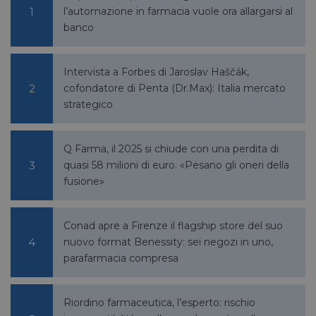
.linkedin.com
l’automazione in farmacia vuole ora allargarsi al
banco
Intervista a Forbes di Jaroslav Haščák,
lidc
1 giorno
Microsoft
Corporation
cofondatore di Penta (Dr.Max): Italia mercato
.linkedin.com
strategico
Q Farma, il 2025 si chiude con una perdita di
quasi 58 milioni di euro. «Pesano gli oneri della
YSC
Sessione
Google LLC
.youtube.com
fusione»
Conad apre a Firenze il flagship store del suo
__Secure-ROLLOUT_TOKEN
.youtube.com
5 mesi 4
nuovo format Benessity: sei negozi in uno,
settimane
parafarmacia compresa
Riordino farmaceutica, l’esperto: rischio