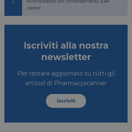
incompatibilità per l’emendamento sulle
catene
VISITOR_INFO1_LIVE
5 mesi 4
Google LLC
settimane
.youtube.com
Iscriviti alla nostra
newsletter
Per restare aggiornato su tutti gli
articoli di Pharmacyscanner
VISITOR_PRIVACY_METADATA
5 mesi 4
YouTube
settimane
.youtube.com
Iscriviti