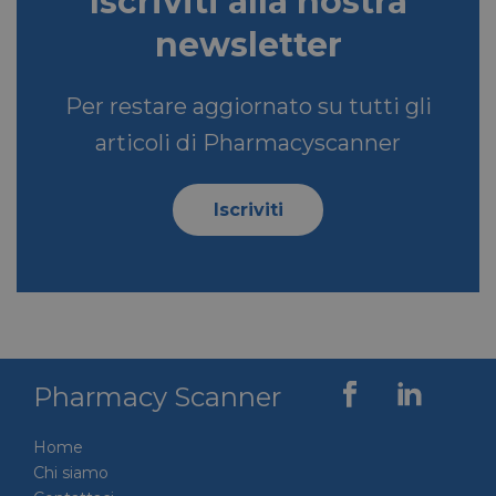
Iscriviti alla nostra
newsletter
__Secure-ROLLOUT_TOKEN
.youtube.com
5 mesi 4
settimane
Per restare aggiornato su tutti gli
articoli di Pharmacyscanner
VISITOR_INFO1_LIVE
5 mesi 4
Google LLC
Iscriviti
settimane
.youtube.com
Pharmacy Scanner
Home
Chi siamo
VISITOR_PRIVACY_METADATA
5 mesi 4
YouTube
settimane
.youtube.com