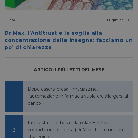
settimane
www.google.com
reCAP
impost
cookie
necessa
Filiera
Luglio 27 2026
(_GRE
quando
eseguit
Dr.Max, l’Antitrust e le soglie alla
scopo d
la sua a
concentrazione delle insegne: facciamo un
rischi.
po’ di chiarezza
ARTICOLI PIÙ LETTI DEL MESE
FORNITORE
NOME
SCADENZA
DESCRIZIONE
/
DOMINIO
__Secure-
.youtube.com
5 mesi 4
/
FORNITORE
NOME
SCADENZA
Dopo essersi presa il magazzino,
YNID
settimane
DOMINIO
l’automazione in farmacia vuole ora allargarsi al
li_gc
5 mesi 4
LinkedIn
banco
settimane
Corporation
.linkedin.com
Intervista a Forbes di Jaroslav Haščák,
cofondatore di Penta (Dr.Max): Italia mercato
_fbp
2 mesi 4
Meta Platform Inc.
strategico