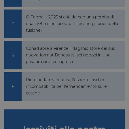
settimane
.pharmacyscanner.it
Q Farma, il 2025 si chiude con una perdita di
quasi 58 milioni di euro. «Pesano gli oneri della
fusione»
bcookie
1 anno
Microsoft
Corporation
.linkedin.com
Conad apre a Firenze il flagship store del suo
nuovo format Benessity: sei negozi in uno,
parafarmacia compresa
lidc
1 giorno
Microsoft
Corporation
Riordino farmaceutica, l’esperto: rischio
.linkedin.com
incompatibilità per l’emendamento sulle
catene
YSC
Sessione
Google LLC
.youtube.com