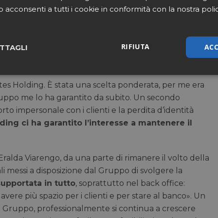
b acconsenti a tutti i cookie in conformità con la nostra poli
sfazione professionale con la crescita della farmacia,
ttore cambiava velocemente, avevo sempre più
RIFIUTA
professione del farmacista: stare al banco era sempre
ACC
TTAGLI
onderante». Per questo fin dal 2018, con l’ingresso
 pensare di vendere. «L’incontro con Rodolfo Guarino ci ha
sari
Marketing
Non cla
tes Holding. È stata una scelta ponderata, per me era
ruppo me lo ha garantito da subito. Un secondo
rto impersonale con i clienti e la perdita d’identità
ding ci ha garantito l’interesse a mantenere il
Necessari
Marketing
Non classificati
alda Viarengo, da una parte di rimanere il volto della
tribuiscono a rendere fruibile il sito web abilitandone funzionalità di base quali la nav
ali messi a disposizione dal Gruppo di svolgere la
protette del sito. Il sito web non è in grado di funzionare correttamente senza questi coo
upportata in tutto
, soprattutto nel back office:
/
FORNITORE
SCADENZA
DESCRIZIONE
DOMINIO
 avere più spazio per i clienti e per stare al banco». Un
nt
5 mesi 3
l Gruppo, professionalmente si continua a crescere
CookieScript
Questo cookie viene utilizzato dal servizio C
settimane
pharmacyscanner.it
ricordare le preferenze di consenso sui cookie 