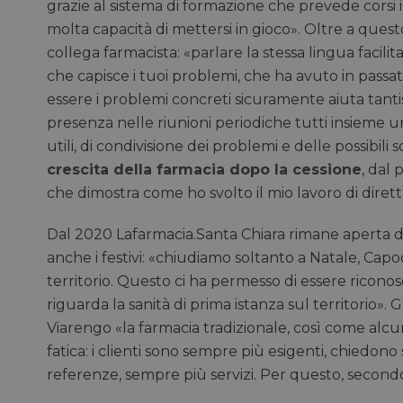
grazie al sistema di formazione che prevede corsi 
molta capacità di mettersi in gioco». Oltre a ques
__cf_bm
collega farmacista: «parlare la stessa lingua facil
che capisce i tuoi problemi, che ha avuto in pas
__cf_bm
essere i problemi concreti sicuramente aiuta tantiss
presenza nelle riunioni periodiche tutti insieme u
utili, di condivisione dei problemi e delle possibili 
_GRECAPTCHA
crescita della farmacia dopo la cessione
, dal
che dimostra come ho svolto il mio lavoro di dirett
NOME
Dal 2020 Lafarmacia.Santa Chiara rimane aperta dal
NOME
__Secure-YNID
anche i festivi: «chiudiamo soltanto a Natale, Cap
territorio. Questo ci ha permesso di essere ricon
li_gc
riguarda la sanità di prima istanza sul territorio»
Viarengo «la farmacia tradizionale, così come alcu
_fbp
fatica: i clienti sono sempre più esigenti, chiedo
referenze, sempre più servizi. Per questo, secondo
bcookie