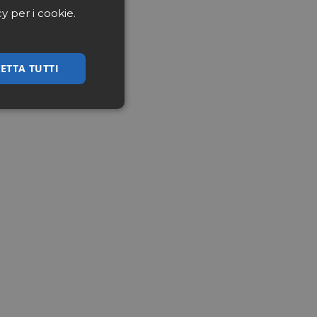
cy per i cookie.
ETTA TUTTI
ssificati
igazione sulle pagine
kie.
ookie-Script.com per
dei visitatori. È