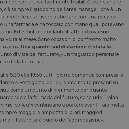
in modo continuo e facilmente fruibili. Ci vuole anche
necessario che il banner dei cookie di Cooki
funzioni correttamente.
to, c’è sempre il supporto dell’area manager, che è un
28 minuti
Cloudflare Inc.
Questo cookie viene utilizzato per distinguer
ita di molto le cose: avere a che fare con una persona
59 secondi
.vimeo.com
Ciò è vantaggioso per il sito Web, al fine di ef
validi sull'utilizzo del proprio sito Web.
sato una farmacia e ha toccato con mano quali potevano
29 minuti
Cloudflare Inc.
Questo cookie viene utilizzato per distinguer
imo. Ed è molto stimolante il fatto di trovarsi in
56 secondi
.linkedin.com
Ciò è vantaggioso per il sito Web, al fine di ef
na volta al mese. Sono occasioni di confronto molto
validi sull'utilizzo del proprio sito Web.
soluzioni».
Una grande soddisfazione è stata la
5 mesi 4
Google LLC
Google reCAPTCHA imposta un cookie neces
settimane
www.google.com
(_GRECAPTCHA) quando viene eseguito allo s
 punto di vista del fatturato, «un traguardo personale
sua analisi dei rischi.
rice della farmacia».
/
SCADENZA
DE
FORNITORE
DOMINIO
le 8:30 alle 19:30 tutti i giorni, domenica compresa, e
/
FORNITORE
SCADENZA
DESCRIZIONE
.youtube.com
5 mesi 4 settimane
DOMINIO
odanno e Ferragosto, per cui siamo molto presenti sul
osciuti come un punto di riferimento per quanto
5 mesi 4
LinkedIn
Utilizzato per memorizzare il consen
settimane
all'uso dei cookie per scopi non esse
Corporation
. Guardando alla farmacia del futuro, conclude Eralda
.linkedin.com
ni miei colleghi continuano a portare avanti, farà molta
2 mesi 4
Meta Platform Inc.
Utilizzato da Facebook per fornire un
settimane
.pharmacyscanner.it
pubblicitari come offerte in tempo re
no sempre maggiore ampiezza di orari, maggiori
di terze parti
 me, il futuro sarà quello dell’aggregazione».
1 anno
Microsoft
Si tratta di un cookie di prima part
per la condivisione del contenuto de
Corporation