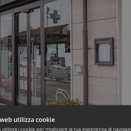
web utilizza cookie
 dell'ingresso nel network Lafarmacia.
utilizza i cookie per migliorare la tua esperienza di navigaz