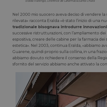
Eralda Viarengo, Direttrice de Lafarmacia.Santa Chiara
Nel 2000 mio suocero aveva deciso di vendere la s
rilevata» racconta Eralda «è stato l’inizio di una n
tradizionale bisognava introdurre innovazion
successive ristrutturazioni, con l’ampliamento dei 
espositiva, creare delle cabine per la farmacia dei 
estetica». Nel 2003, continua Eralda, «abbiamo avut
Guarene, quindi proprio sulla collina, in una frazi
abbiamo dovuto richiedere il consenso della Regi
sfornito del servizio abbiamo anche attivato la con