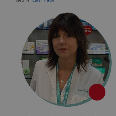
insegna “
Lafarmacia.
”.