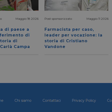
to
Maggio 18 2026
Post sponsorizzato
Maggio 11 2026
a di paese a
Farmacista per caso,
iferimento di
leader per vocazione: la
storia di
storia di Cristiano
 Carlà Campa
Vandone
me
Chi siamo
Contattaci
Privacy Policy
Co