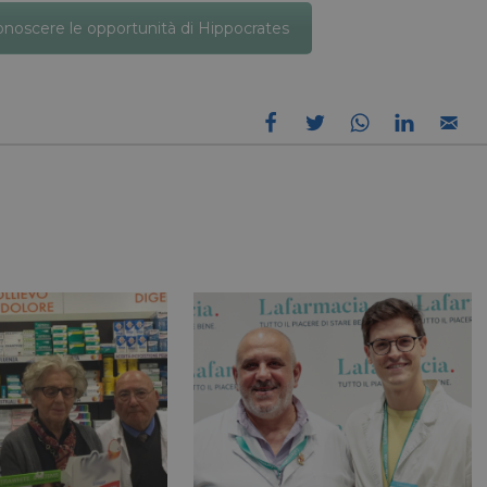
social media.
.linkedin.com
conoscere le opportunità di Hippocrates
1 giorno
Microsoft
Si tratta di un cookie di prima part
che garantisce il corretto funzionam
Corporation
Web.
.linkedin.com
Sessione
Google LLC
Questo cookie è impostato da YouTu
.youtube.com
traccia delle visualizzazioni dei vide
T_TOKEN
.youtube.com
5 mesi 4
Questo cookie è impostato da YouTub
settimane
dell'autenticazione e della personal
dell’esperienza utente
E
5 mesi 4
Google LLC
Questo cookie è impostato da Youtu
settimane
.youtube.com
traccia delle preferenze dell'utente p
Youtube incorporati nei siti; può an
il visitatore del sito web sta utilizza
vecchia versione dell'interfaccia di 
METADATA
5 mesi 4
YouTube
Questo cookie viene utilizzato per m
settimane
.youtube.com
di consenso e privacy dell'utente per
con il sito. Registra i dati sul consen
riguardo a varie politiche e impostazi
garantendo che le loro preferenze s
sessioni future.