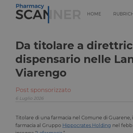
HOME
RUBRIC
Da titolare a direttri
dispensario nelle Lan
Viarengo
Post sponsorizzato
6 Luglio 2026
Titolare di una farmacia nel Comune di Guarene, i
farmacia al Gruppo
Hippocrates Holding
nel febbr