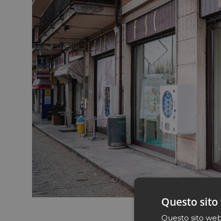
Questo sito 
La farmacia Santa Chiara prima
Questo sito web 