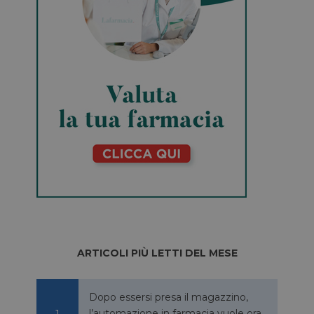
ARTICOLI PIÙ LETTI DEL MESE
Dopo essersi presa il magazzino,
l’automazione in farmacia vuole ora