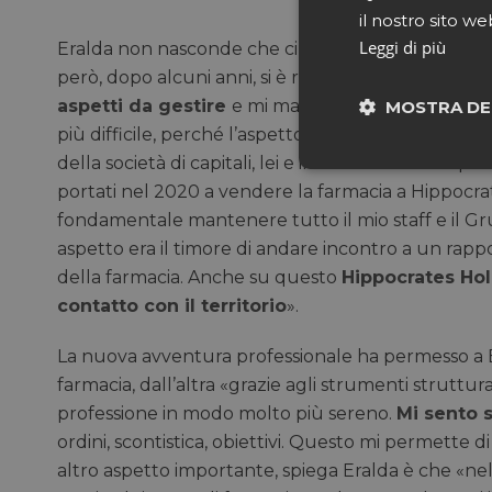
il nostro sito we
Leggi di più
Eralda non nasconde che ci sono stati anni di soddi
però, dopo alcuni anni, si è resa conto che «
il se
aspetti da gestire
e mi mancava il tempo per la 
MOSTRA DE
più difficile, perché l’aspetto finanziario era prep
della società di capitali, lei e il merito iniziano a
Neces
portati nel 2020 a vendere la farmacia a Hippocra
fondamentale mantenere tutto il mio staff e il G
aspetto era il timore di andare incontro a un rappo
della farmacia. Anche su questo
Hippocrates Hol
contatto con il territorio
».
La nuova avventura professionale ha permesso a Er
I cookie necessari con
farmacia, dall’altra «grazie agli strumenti struttur
e l'accesso alle aree 
professione in modo molto più sereno.
Mi sento s
NOME
ordini, scontistica, obiettivi. Questo mi permette di
CookieScriptConse
altro aspetto importante, spiega Eralda è che «ne