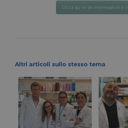
Clicca qui se sei interessato/a a 
lidc
YSC
__Secure-ROLLOU
VISITOR_INFO1_LIV
Altri articoli sullo stesso tema
VISITOR_PRIVACY_