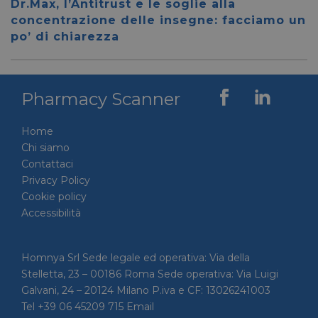
Dr.Max, l’Antitrust e le soglie alla
59 secondi
.vimeo.com
viene u
concentrazione delle insegne: facciamo un
per dis
tra uma
po’ di chiarezza
Ciò è
vantag
il sito 
fine di
rapporti
sull'uti
Pharmacy Scanner
proprio
__cf_bm
29 minuti
Cloudflare Inc.
Questo
56 secondi
.linkedin.com
viene u
Home
per dis
Chi siamo
tra uma
Ciò è
Contattaci
vantag
il sito 
Privacy Policy
fine di
Cookie policy
rapporti
sull'uti
Accessibilità
proprio
_GRECAPTCHA
5 mesi 4
Google LLC
Google
settimane
www.google.com
reCAP
Homnya Srl Sede legale ed operativa: Via della
impost
cookie
Stelletta, 23 – 00186 Roma Sede operativa: Via Luigi
necessa
(_GRE
Galvani, 24 – 20124 Milano P.iva e CF: 13026241003
quando
Tel +39 06 45209 715 Email
eseguit