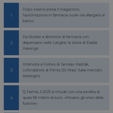
Dopo essersi presa il magazzino,
l’automazione in farmacia vuole ora allargarsi al
VISITOR_PRIVACY_METADATA
5 mesi 4
YouTube
banco
settimane
.youtube.com
Da titolare a direttrice di farmacia con
dispensario nelle Langhe: la storia di Eralda
Viarengo
Intervista a Forbes di Jaroslav Haščák,
cofondatore di Penta (Dr.Max): Italia mercato
strategico
Q Farma, il 2025 si chiude con una perdita di
quasi 58 milioni di euro. «Pesano gli oneri della
fusione»