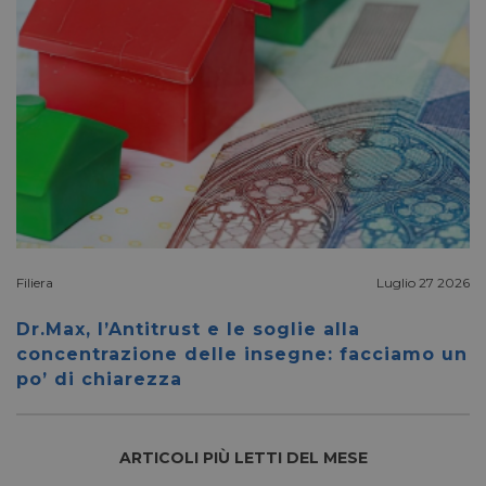
YSC
Sessione
Google LLC
.youtube.com
__Secure-ROLLOUT_TOKEN
.youtube.com
5 mesi 4
settimane
Filiera
Luglio 27 2026
VISITOR_INFO1_LIVE
5 mesi 4
Google LLC
settimane
.youtube.com
Dr.Max, l’Antitrust e le soglie alla
concentrazione delle insegne: facciamo un
po’ di chiarezza
ARTICOLI PIÙ LETTI DEL MESE