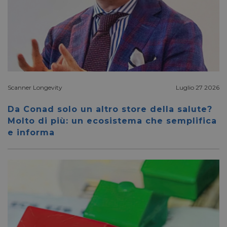
.linkedin.com
_fbp
2 mesi 4
Meta Platform Inc.
settimane
.pharmacyscanner.it
Scanner Longevity
Luglio 27 2026
Da Conad solo un altro store della salute?
bcookie
1 anno
Microsoft
Molto di più: un ecosistema che semplifica
Corporation
.linkedin.com
e informa
lidc
1 giorno
Microsoft
Corporation
.linkedin.com