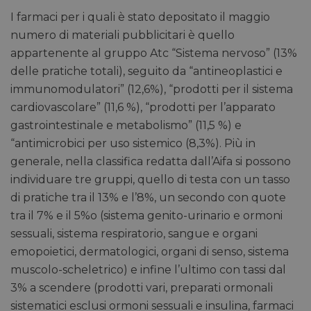
I farmaci per i quali è stato depositato il maggio
numero di materiali pubblicitari è quello
appartenente al gruppo Atc “Sistema nervoso” (13%
delle pratiche totali), seguito da “antineoplastici e
immunomodulatori” (12,6%), “prodotti per il sistema
cardiovascolare” (11,6 %), “prodotti per l’apparato
gastrointestinale e metabolismo” (11,5 %) e
“antimicrobici per uso sistemico (8,3%). Più in
generale, nella classifica redatta dall’Aifa si possono
individuare tre gruppi, quello di testa con un tasso
di pratiche tra il 13% e l’8%, un secondo con quote
tra il 7% e il 5%o (sistema genito-urinario e ormoni
sessuali, sistema respiratorio, sangue e organi
emopoietici, dermatologici, organi di senso, sistema
muscolo-scheletrico) e infine l’ultimo con tassi dal
3% a scendere (prodotti vari, preparati ormonali
sistematici esclusi ormoni sessuali e insulina, farmaci