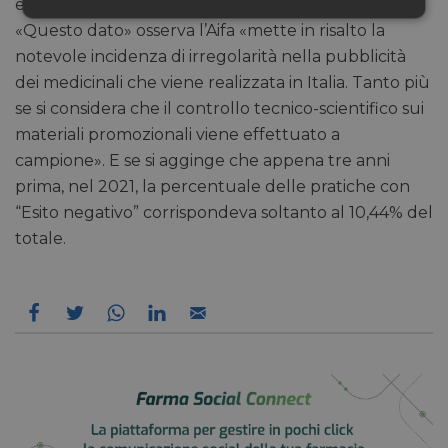
evidenziato problemi nei materiali di consultazione.
Necessari
Marketing
«Questo dato» osserva l’Aifa «mette in risalto la
notevole incidenza di irregolarità nella pubblicità
dei medicinali che viene realizzata in Italia. Tanto più
Non classificati
se si considera che il controllo tecnico-scientifico sui
materiali promozionali viene effettuato a
campione». E se si agginge che appena tre anni
prima, nel 2021, la percentuale delle pratiche con
“Esito negativo” corrispondeva soltanto al 10,44% del
totale.
Necessari
Marketing
Non classificati
I cookie necessari contribuiscono a rendere fruibile il
sito web abilitandone funzionalità di base quali la
navigazione sulle pagine e l'accesso alle aree
protette del sito. Il sito web non è in grado di
funzionare correttamente senza questi cookie.
/
FORNITORE
NOME
SCADENZA
DESCRI
DOMINIO
CookieScriptConsent
5 mesi 3
CookieScript
Questo
settimane
pharmacyscanner.it
viene u
dal ser