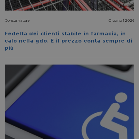
VISITOR_INFO1_LIVE
5 mesi 4
Google LLC
settimane
.youtube.com
Consumatore
Giugno 1 2026
Fedeltà dei clienti stabile in farmacia, in
calo nella gdo. E il prezzo conta sempre di
più
VISITOR_PRIVACY_METADATA
5 mesi 4
YouTube
settimane
.youtube.com