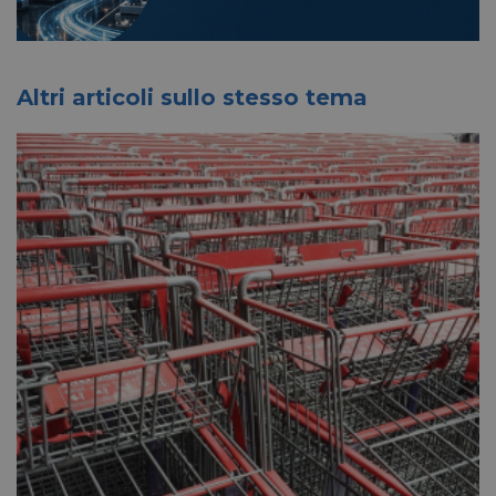
.linkedin.com
Altri articoli sullo stesso tema
lidc
1 giorno
Microsoft
Corporation
.linkedin.com
YSC
Sessione
Google LLC
.youtube.com
__Secure-ROLLOUT_TOKEN
.youtube.com
5 mesi 4
settimane