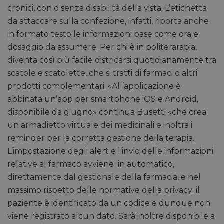
tra uma
cronici, con o senza disabilità della vista. L’etichetta
Ciò è
vantag
da attaccare sulla confezione, infatti, riporta anche
il sito 
fine di
in formato testo le informazioni base come ora e
rapporti
sull'uti
dosaggio da assumere. Per chi è in politerarapia,
proprio
diventa così più facile districarsi quotidianamente tra
__cf_bm
29 minuti
Cloudflare Inc.
Questo
56 secondi
.linkedin.com
viene u
scatole e scatolette, che si tratti di farmaci o altri
per dis
prodotti complementari. «All’applicazione è
tra uma
Ciò è
abbinata un’app per smartphone iOS e Android,
vantag
il sito 
disponibile da giugno» continua Busetti «che crea
fine di
rapporti
un armadietto virtuale dei medicinali e inoltra i
sull'uti
proprio
reminder per la corretta gestione della terapia.
_GRECAPTCHA
5 mesi 4
Google LLC
Google
L’impostazione degli alert e l’invio delle informazioni
settimane
www.google.com
reCAP
relative al farmaco avviene in automatico,
impost
cookie
direttamente dal gestionale della farmacia, e nel
necessa
(_GRE
massimo rispetto delle normative della privacy: il
quando
eseguit
paziente è identificato da un codice e dunque non
scopo d
la sua a
viene registrato alcun dato. Sarà inoltre disponibile a
rischi.