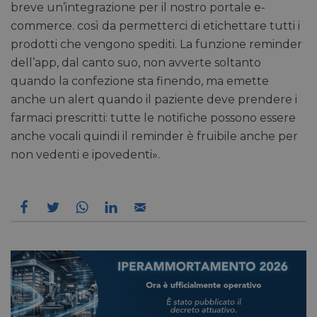
breve un’integrazione per il nostro portale e-
commerce. così da permetterci di etichettare tutti i
prodotti che vengono spediti. La funzione reminder
FORNITORE
dell’app, dal canto suo, non avverte soltanto
NOME
SCADENZA
DESCRIZIONE
/
DOMINIO
quando la confezione sta finendo, ma emette
__Secure-
.youtube.com
5 mesi 4
/
FORNITORE
NOME
SCADENZA
anche un alert quando il paziente deve prendere i
YNID
settimane
DOMINIO
farmaci prescritti: tutte le notifiche possono essere
li_gc
5 mesi 4
LinkedIn
settimane
anche vocali quindi il reminder è fruibile anche per
Corporation
.linkedin.com
non vedenti e ipovedenti».
_fbp
2 mesi 4
Meta Platform Inc.
settimane
.pharmacyscanner.it
bcookie
1 anno
Microsoft
Corporation