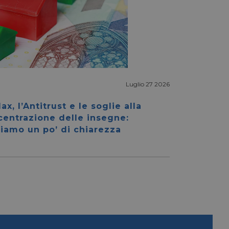
Luglio 27 2026
igazione sulle pagine
kie.
ax, l’Antitrust e le soglie alla
centrazione delle insegne:
iamo un po’ di chiarezza
ookie-Script.com per
dei visitatori. È
e-Script.com
e tra umani e bot.
fettuare rapporti
e tra umani e bot.
fettuare rapporti