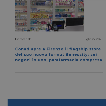
Extracanale
Luglio 27 2026
I cookie necessari con
e l'accesso alle aree 
Conad apre a Firenze il flagship store
NOME
del suo nuovo format Benessity: sei
negozi in uno, parafarmacia compresa
CookieScriptConse
__cf_bm
__cf_bm