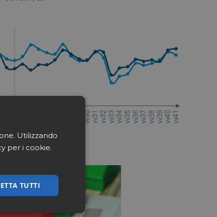
ione. Utilizzando
cy per i cookie.
ETTA TUTTI
ssificati