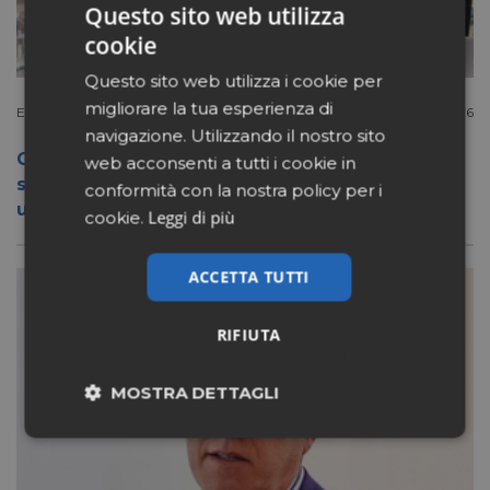
Questo sito web utilizza
cookie
Questo sito web utilizza i cookie per
migliorare la tua esperienza di
Extracanale
Luglio 27 2026
navigazione. Utilizzando il nostro sito
Conad apre a Firenze il flagship store del
web acconsenti a tutti i cookie in
suo nuovo format Benessity: sei negozi in
conformità con la nostra policy per i
uno, parafarmacia compresa
Leggi di più
cookie.
ACCETTA TUTTI
RIFIUTA
MOSTRA DETTAGLI
Necessari
Marketing