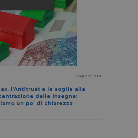
ssificati
igazione sulle pagine
kie.
Luglio 27 2026
ax, l’Antitrust e le soglie alla
ookie-Script.com per
centrazione delle insegne:
dei visitatori. È
e-Script.com
iamo un po’ di chiarezza
e tra umani e bot.
fettuare rapporti
e tra umani e bot.
fettuare rapporti