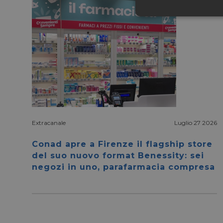
Neces
I cookie necessari con
e l'accesso alle aree 
Extracanale
Luglio 27 2026
NOME
Conad apre a Firenze il flagship store
CookieScriptConse
del suo nuovo format Benessity: sei
negozi in uno, parafarmacia compresa
__cf_bm
__cf_bm