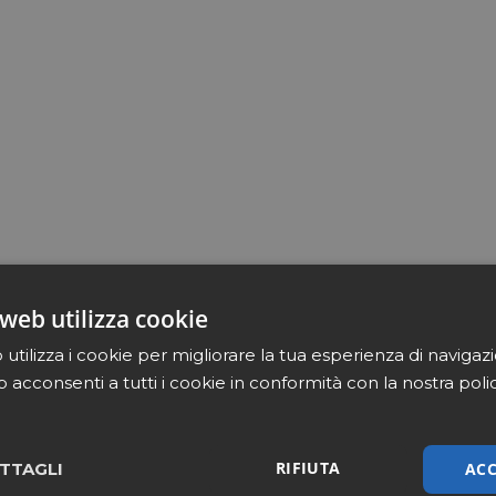
web utilizza cookie
utilizza i cookie per migliorare la tua esperienza di navigaz
b acconsenti a tutti i cookie in conformità con la nostra poli
RIFIUTA
ACC
TTAGLI