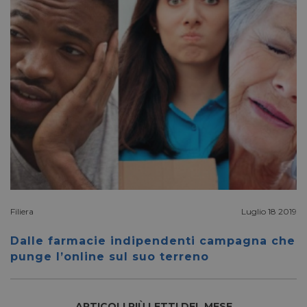
Corporation
.linkedin.com
_fbp
2 mesi 4
Meta Platform Inc.
settimane
.pharmacyscanner.it
bcookie
1 anno
Microsoft
Corporation
.linkedin.com
Filiera
Luglio 18 2019
Dalle farmacie indipendenti campagna che
lidc
1 giorno
Microsoft
punge l’online sul suo terreno
Corporation
.linkedin.com
ARTICOLI PIÙ LETTI DEL MESE