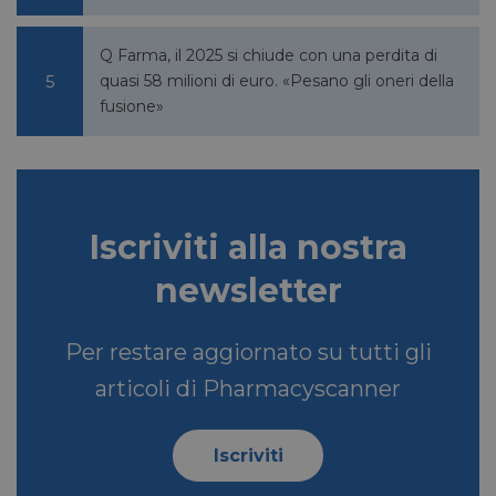
Q Farma, il 2025 si chiude con una perdita di
quasi 58 milioni di euro. «Pesano gli oneri della
VISITOR_PRIVACY_METADATA
5 mesi 4
YouTube
fusione»
settimane
.youtube.com
Iscriviti alla nostra
newsletter
Per restare aggiornato su tutti gli
articoli di Pharmacyscanner
Iscriviti