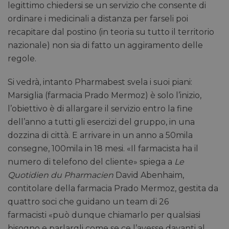
legittimo chiedersi se un servizio che consente di
ordinare i medicinali a distanza per farseli poi
recapitare dal postino (in teoria su tutto il territorio
nazionale) non sia di fatto un aggiramento delle
regole.
Si vedrà, intanto Pharmabest svela i suoi piani:
Marsiglia (farmacia Prado Mermoz) è solo l’inizio,
l’obiettivo è di allargare il servizio entro la fine
dell’anno a tutti gli esercizi del gruppo, in una
dozzina di città. E arrivare in un anno a 50mila
consegne, 100mila in 18 mesi. «Il farmacista ha il
numero di telefono del cliente» spiega a
Le
Quotidien du Pharmacien
David Abenhaim,
contitolare della farmacia Prado Mermoz, gestita da
quattro soci che guidano un team di 26
farmacisti «può dunque chiamarlo per qualsiasi
bisogno e parlargli come se ce l’avesse davanti al