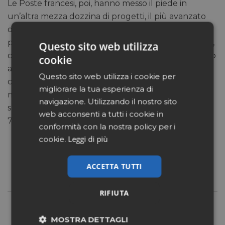
Le Poste francesi, poi, hanno messo il piede in
un’altra mezza dozzina di progetti, il più avanzato
dei quali dovrebbe partire da settembre a Nantes: il
partner è un’altra aggregazione di farmacie, Giphar,
Questo sito web utilizza
che riunisce 1.300 esercizi in tutto il Paese. Il gruppo
cookie
accresce il livello del servizio nei confronti della
Questo sito web utilizza i cookie per
clientela, le Poste mettono radici in un nuovo
migliorare la tua esperienza di
mercato. Non è poco, visto che posta elettronica e
navigazione. Utilizzando il nostro sito
sms fanno calare la corrispondenza tradizionale del
web acconsenti a tutti i cookie in
7% all’anno.
conformità con la nostra policy per i
Leggi di più
cookie.
ACCETTA TUTTI
RIFIUTA
MOSTRA DETTAGLI