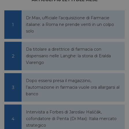
YSC
Sessione
Google LLC
.youtube.com
Dr.Max, ufficiale l’acquisizione di Farmacie
italiane: a Roma ne prende venti in un colpo
solo
__Secure-ROLLOUT_TOKEN
.youtube.com
5 mesi 4
settimane
Da titolare a direttrice di farmacia con
dispensario nelle Langhe: la storia di Eralda
Viarengo
Dopo essersi presa il magazzino,
VISITOR_INFO1_LIVE
5 mesi 4
Google LLC
settimane
.youtube.com
l’automazione in farmacia vuole ora allargarsi al
banco
Intervista a Forbes di Jaroslav Haščák,
cofondatore di Penta (Dr.Max): Italia mercato
strategico