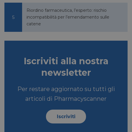
Riordino farmaceutica, l’esperto: rischio
VISITOR_INFO1_LIVE
5 mesi 4
Google LLC
incompatibilità per l’emendamento sulle
settimane
.youtube.com
catene
Iscriviti alla nostra
newsletter
Per restare aggiornato su tutti gli
VISITOR_PRIVACY_METADATA
5 mesi 4
YouTube
settimane
.youtube.com
articoli di Pharmacyscanner
Iscriviti