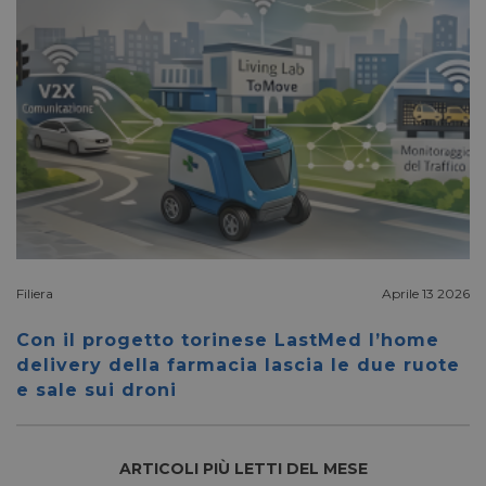
la sua a
rischi.
FORNITORE
NOME
SCADENZA
DESCRIZIONE
/
DOMINIO
__Secure-
.youtube.com
5 mesi 4
/
FORNITORE
NOME
SCADENZA
YNID
settimane
DOMINIO
li_gc
5 mesi 4
LinkedIn
settimane
Corporation
.linkedin.com
Filiera
Aprile 13 2026
Con il progetto torinese LastMed l’home
_fbp
2 mesi 4
Meta Platform Inc.
settimane
.pharmacyscanner.it
delivery della farmacia lascia le due ruote
e sale sui droni
ARTICOLI PIÙ LETTI DEL MESE