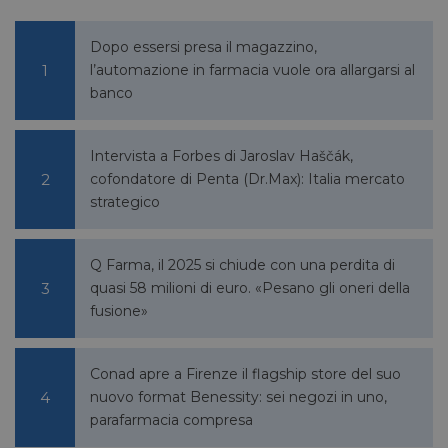
bcookie
1 anno
Microsoft
Corporation
.linkedin.com
Dopo essersi presa il magazzino,
l’automazione in farmacia vuole ora allargarsi al
banco
lidc
1 giorno
Microsoft
Corporation
Intervista a Forbes di Jaroslav Haščák,
.linkedin.com
cofondatore di Penta (Dr.Max): Italia mercato
strategico
YSC
Sessione
Google LLC
Q Farma, il 2025 si chiude con una perdita di
.youtube.com
quasi 58 milioni di euro. «Pesano gli oneri della
fusione»
__Secure-ROLLOUT_TOKEN
.youtube.com
5 mesi 4
Conad apre a Firenze il flagship store del suo
settimane
nuovo format Benessity: sei negozi in uno,
parafarmacia compresa