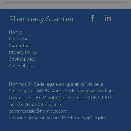
tra uma
Ciò è
vantag
il sito 
Pharmacy Scanner
fine di
rapporti
sull'uti
proprio
Home
__cf_bm
29 minuti
Cloudflare Inc.
Questo
Chi siamo
56 secondi
.linkedin.com
viene u
Contattaci
per dis
tra uma
Privacy Policy
Ciò è
Cookie policy
vantag
il sito 
Accessibilità
fine di
rapporti
sull'uti
proprio
Homnya Srl Sede legale ed operativa: Via della
_GRECAPTCHA
5 mesi 4
Google LLC
Google
Stelletta, 23 – 00186 Roma Sede operativa: Via Luigi
settimane
www.google.com
reCAP
impost
Galvani, 24 – 20124 Milano P.iva e CF: 13026241003
cookie
Tel +39 06 45209 715 Email
necessa
(_GRE
commerciale@homnya.com |
quando
eseguit
redazione@homnya.com Pec homnya@legalmail.it
scopo d
la sua a
rischi.