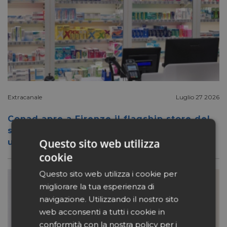
Extracanale
Luglio 27 2026
Conad apre a Firenze il flagship store del
suo nuovo format Benessity: sei negozi in
Questo sito web utilizza
uno, parafarmacia compresa
cookie
Questo sito web utilizza i cookie per
migliorare la tua esperienza di
navigazione. Utilizzando il nostro sito
web acconsenti a tutti i cookie in
conformità con la nostra policy per i