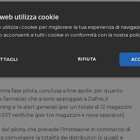
web utilizza cookie
utilizza i cookie per migliorare la tua esperienza di navigaz
b acconsenti a tutti i cookie in conformità con la nostra poli
 stato chiesto se il datamatrix renderà impraticabile
rio codice identificativo e rivenderla con il codice
quadro normativo vigente – è stata la risposta – la
RIFIUTA
ACC
TTAGLI
stati con il codice farmacia non verrà inibita dal nuovo
e e non la tracciabilità dei flussi tra i diversi attori
sari
Marketing
Non cla
 prima fase pilota, conclusa a fine aprile: per quanto
le farmacie) che si sono appoggiati a Dafne, il
ning e 14 alert generati (per un totale di 12 magazzini
i 537 verifiche (per tre magazzini e nove operatori).
Necessari
Marketing
Non classificati
e del pilota, che prevede l’immissione in commercio di
tribuiscono a rendere fruibile il sito web abilitandone funzionalità di base quali la nav
coinvolgere la totalità dei distributori (o quasi) e
protette del sito. Il sito web non è in grado di funzionare correttamente senza questi coo