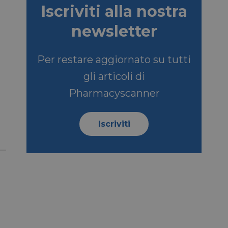
Iscriviti alla nostra
newsletter
ookie-Script.com per
dei visitatori. È
e-Script.com
Per restare aggiornato su tutti
e tra umani e bot.
gli articoli di
fettuare rapporti
Pharmacyscanner
e tra umani e bot.
fettuare rapporti
Iscriviti
sario
copo di fornire la
SCRIZIONE
so dell'ospite
nziali