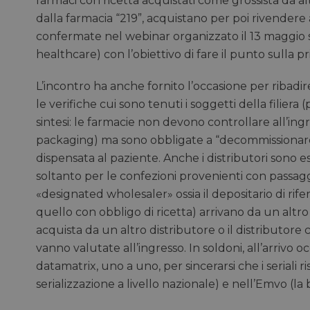
farmaci con ricetta acquistati come grossista da altr
dalla farmacia “219”, acquistano per poi rivendere 
confermate nel webinar organizzato il 13 maggio s
healthcare) con l’obiettivo di fare il punto sulla pr
L’incontro ha anche fornito l’occasione per ribadire 
le verifiche cui sono tenuti i soggetti della filiera 
sintesi: le farmacie non devono controllare all’ingr
packaging) ma sono obbligate a “decommissionare”,
dispensata al paziente. Anche i distributori sono ese
soltanto per le confezioni provenienti con passaggi
«designated wholesaler» ossia il depositario di rif
quello con obbligo di ricetta) arrivano da un altro
acquista da un altro distributore o il distributore
vanno valutate all’ingresso. In soldoni, all’arrivo o
datamatrix, uno a uno, per sincerarsi che i seriali 
serializzazione a livello nazionale) e nell’Emvo (la