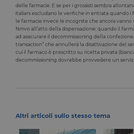
delle farmacie. E se per i grossisti sembra allontan
NOME
italiani escludano le verifiche in entrata quando 
le farmacie invece le incognite che ancora vanno r
CookieScriptConse
Nmvo all’atto della dispensazione: quando il farma
ad assicurare il decommissioning della confezione 
__cf_bm
transaction” che annullerà la disattivazione del seri
cui il farmaco è prescritto su ricetta privata (bianc
__cf_bm
decommissioning dovrebbe provvedere un servizio
_GRECAPTCHA
NOME
NOME
__Secure-YNID
Altri articoli sullo stesso tema
li_gc