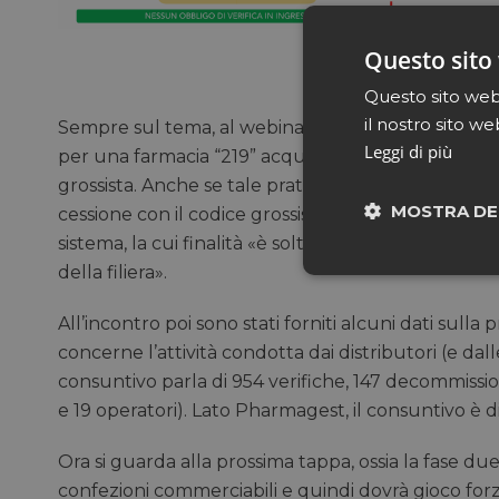
Questo sito 
Questo sito web 
il nostro sito we
Sempre sul tema, al webinar del Consorzio Dafne è
Leggi di più
per una farmacia “219” acquistare merce con il prop
grossista. Anche se tale pratica non è conforme al 
MOSTRA DE
cessione con il codice grossista di medicinali acqui
sistema, la cui finalità «è soltanto l’anticontraffazion
della filiera».
Neces
All’incontro poi sono stati forniti alcuni dati sulla
concerne l’attività condotta dai distributori (e dal
consuntivo parla di 954 verifiche, 147 decommissio
e 19 operatori). Lato Pharmagest, il consuntivo è d
Ora si guarda alla prossima tappa, ossia la fase du
I cookie necessari con
confezioni commerciabili e quindi dovrà gioco forza 
e l'accesso alle aree 