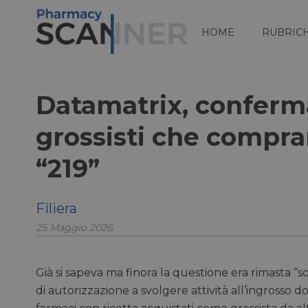
HOME
RUBRIC
Datamatrix, conferma
grossisti che compr
“219”
Filiera
25 Maggio 2026
Già si sapeva ma finora la questione era rimasta “so
di autorizzazione a svolgere attività all’ingrosso dov