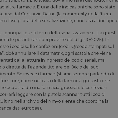
i distributori. E lo stesso dovranno fare i distributori che,
ad altre farmacie. È una delle indicazioni che sono state
corso dal Consorzio Dafne (la community della filiera
ima fase pilota della serializzazione, conclusa a fine aprile
i principali punti fermi della serializzazione e, tra questi,
(pena le pesanti sanzioni previste dal d.lgs 10/2025). In
esso i codici sulle confezioni (cioè i Qrcode stampati sul
 cioè annullare il datamatrix, ogni scatola che viene
ntati dalla lettura in ingresso dei codici seriali, ma
o diretta dall’azienda titolare dell’Aic o dal suo
erimento. Se invece i farmaci (stiamo sempre parlando di
 fornitore, come nel caso della farmacia-grossista che
 che acquista da una farmacia-grossista, le confezioni
ccorrerà leggere con la pistola scanner tutti i codici
risultino nell’archivio del Nmvo (l’ente che coordina la
 banca dati europea).