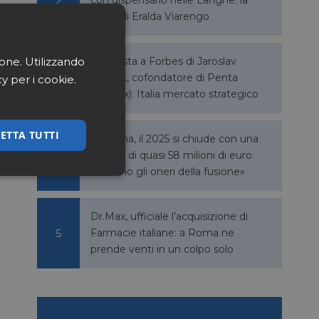
storia di Eralda Viarengo
ione. Utilizzando
Intervista a Forbes di Jaroslav
Haščák, cofondatore di Penta
cy per i cookie.
(Dr.Max): Italia mercato strategico
ETTA TUTTI
Q Farma, il 2025 si chiude con una
perdita di quasi 58 milioni di euro.
«Pesano gli oneri della fusione»
ssificati
Dr.Max, ufficiale l’acquisizione di
Farmacie italiane: a Roma ne
prende venti in un colpo solo
igazione sulle pagine
kie.