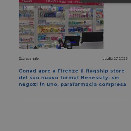
Neces
I cookie necessari con
Extracanale
Luglio 27 2026
e l'accesso alle aree 
Conad apre a Firenze il flagship store
NOME
del suo nuovo format Benessity: sei
CookieScriptConse
negozi in uno, parafarmacia compresa
__cf_bm
__cf_bm