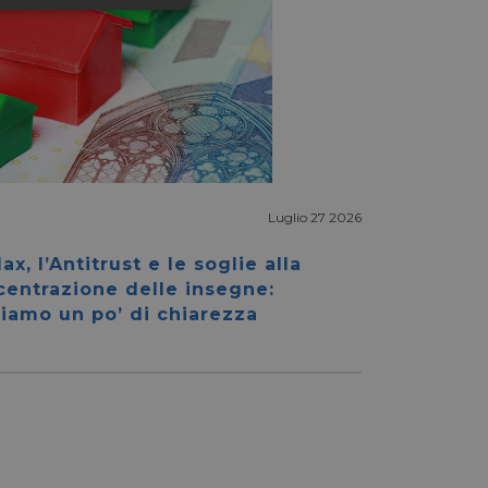
ssificati
igazione sulle pagine
Luglio 27 2026
kie.
ax, l’Antitrust e le soglie alla
centrazione delle insegne:
ookie-Script.com per
iamo un po’ di chiarezza
dei visitatori. È
e-Script.com
e tra umani e bot.
fettuare rapporti
e tra umani e bot.
fettuare rapporti