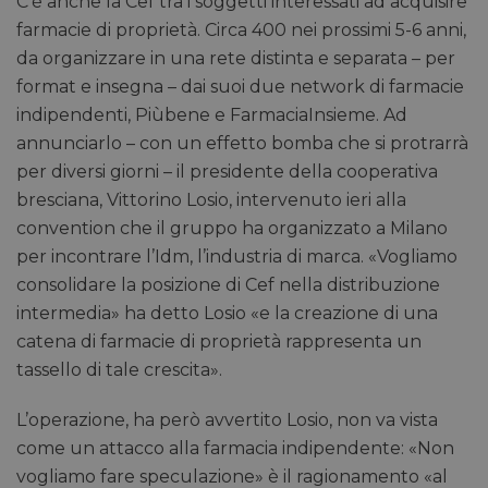
C’è anche la Cef tra i soggetti interessati ad acquisire
farmacie di proprietà. Circa 400 nei prossimi 5-6 anni,
da organizzare in una rete distinta e separata – per
format e insegna – dai suoi due network di farmacie
indipendenti, Piùbene e FarmaciaInsieme. Ad
annunciarlo – con un effetto bomba che si protrarrà
per diversi giorni – il presidente della cooperativa
bresciana, Vittorino Losio, intervenuto ieri alla
convention che il gruppo ha organizzato a Milano
per incontrare l’Idm, l’industria di marca. «Vogliamo
consolidare la posizione di Cef nella distribuzione
intermedia» ha detto Losio «e la creazione di una
catena di farmacie di proprietà rappresenta un
tassello di tale crescita».
L’operazione, ha però avvertito Losio, non va vista
come un attacco alla farmacia indipendente: «Non
vogliamo fare speculazione» è il ragionamento «al