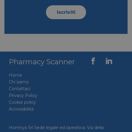
Iscriviti
YSC
Sessione
Google LLC
.youtube.com
__Secure-ROLLOUT_TOKEN
.youtube.com
5 mesi 4
settimane
Pharmacy Scanner
Home
Chi siamo
Contattaci
Privacy Policy
VISITOR_INFO1_LIVE
5 mesi 4
Google LLC
settimane
.youtube.com
Cookie policy
Accessibilità
Homnya Srl Sede legale ed operativa: Via della