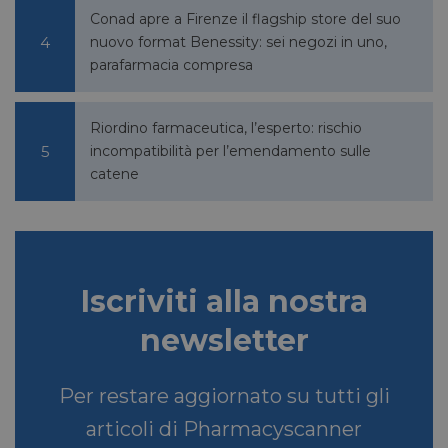
Conad apre a Firenze il flagship store del suo
li_gc
5 mesi 4
LinkedIn
settimane
Corporation
nuovo format Benessity: sei negozi in uno,
.linkedin.com
parafarmacia compresa
Riordino farmaceutica, l’esperto: rischio
_fbp
2 mesi 4
Meta Platform Inc.
incompatibilità per l’emendamento sulle
settimane
.pharmacyscanner.it
catene
bcookie
1 anno
Microsoft
Iscriviti alla nostra
Corporation
.linkedin.com
newsletter
Per restare aggiornato su tutti gli
lidc
1 giorno
Microsoft
Corporation
articoli di Pharmacyscanner
.linkedin.com