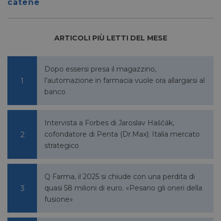
catene
per dis
tra uma
Ciò è
vantag
il sito 
ARTICOLI PIÙ LETTI DEL MESE
fine di
rapporti
sull'uti
proprio
Dopo essersi presa il magazzino,
_GRECAPTCHA
5 mesi 4
Google LLC
Google
settimane
l’automazione in farmacia vuole ora allargarsi al
www.google.com
reCAP
impost
banco
cookie
necessa
(_GRE
quando
eseguit
Intervista a Forbes di Jaroslav Haščák,
scopo d
cofondatore di Penta (Dr.Max): Italia mercato
la sua a
rischi.
strategico
Q Farma, il 2025 si chiude con una perdita di
quasi 58 milioni di euro. «Pesano gli oneri della
FORNITORE
NOME
SCADENZA
DESCRIZIONE
/
DOMINIO
fusione»
__Secure-
.youtube.com
5 mesi 4
/
FORNITORE
NOME
SCADENZA
YNID
settimane
DOMINIO