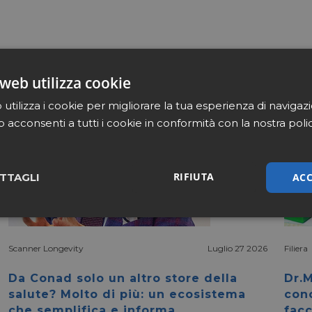
web utilizza cookie
utilizza i cookie per migliorare la tua esperienza di navigaz
b acconsenti a tutti i cookie in conformità con la nostra poli
RIFIUTA
ACC
TTAGLI
sari
Marketing
Non cla
Scanner Longevity
Luglio 27 2026
Filiera
Da Conad solo un altro store della
Dr.M
salute? Molto di più: un ecosistema
con
che semplifica e informa
facc