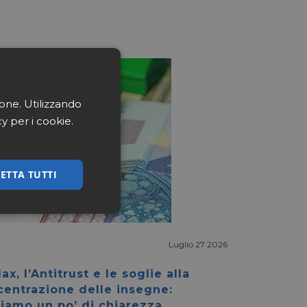
ione. Utilizzando
cy per i cookie.
ETTA TUTTI
ssificati
Luglio 27 2026
ax, l’Antitrust e le soglie alla
centrazione delle insegne:
iamo un po’ di chiarezza