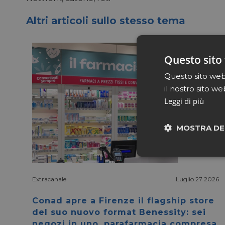
Altri articoli sullo stesso tema
Questo sito 
Questo sito web 
il nostro sito we
Leggi di più
MOSTRA DE
Neces
Extracanale
Luglio 27 2026
Conad apre a Firenze il flagship store
del suo nuovo format Benessity: sei
negozi in uno, parafarmacia compresa