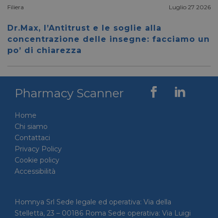
Filiera
Luglio 27 2026
__cf_bm
28 minuti
Cloudflare Inc.
Questo
59 secondi
.vimeo.com
viene u
per dis
Dr.Max, l’Antitrust e le soglie alla
tra uma
concentrazione delle insegne: facciamo un
Ciò è
vantag
po’ di chiarezza
il sito 
fine di
rapporti
sull'uti
proprio
Pharmacy Scanner
__cf_bm
29 minuti
Cloudflare Inc.
Questo
56 secondi
.linkedin.com
viene u
per dis
Home
tra uma
Ciò è
Chi siamo
vantag
il sito 
Contattaci
fine di
Privacy Policy
rapporti
sull'uti
Cookie policy
proprio
Accessibilità
_GRECAPTCHA
5 mesi 4
Google LLC
Google
settimane
www.google.com
reCAP
impost
cookie
Homnya Srl Sede legale ed operativa: Via della
necessa
(_GRE
Stelletta, 23 – 00186 Roma Sede operativa: Via Luigi
quando