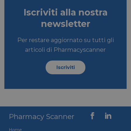
_fbp
2 mesi 4
Meta Platform Inc.
settimane
.pharmacyscanner.it
Iscriviti alla nostra
newsletter
Per restare aggiornato su tutti gli
bcookie
1 anno
Microsoft
Corporation
articoli di Pharmacyscanner
.linkedin.com
Iscriviti
lidc
1 giorno
Microsoft
Corporation
.linkedin.com
Pharmacy Scanner
YSC
Sessione
Google LLC
.youtube.com
Home