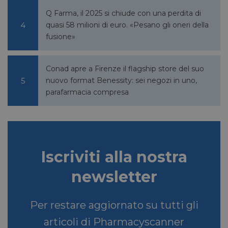
Q Farma, il 2025 si chiude con una perdita di
quasi 58 milioni di euro. «Pesano gli oneri della
bcookie
1 anno
Microsoft
fusione»
Corporation
.linkedin.com
Conad apre a Firenze il flagship store del suo
nuovo format Benessity: sei negozi in uno,
parafarmacia compresa
lidc
1 giorno
Microsoft
Corporation
.linkedin.com
Iscriviti alla nostra
YSC
Sessione
Google LLC
.youtube.com
newsletter
Per restare aggiornato su tutti gli
__Secure-ROLLOUT_TOKEN
.youtube.com
5 mesi 4
settimane
articoli di Pharmacyscanner