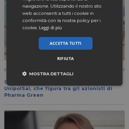
navigazione. Utilizzando il nostro sito
web acconsenti a tutti i cookie in
conformità con la nostra policy per i
Leggi di più
cookie.
ACCETTA TUTTI
RIFIUTA
Extracanale
Dicembre 20 2022
MOSTRA DETTAGLI
Centro medico Santagostino acquisito da
Necessari
Marketing
UnipolSai, che figura tra gli azionisti di
Pharma Green
Non classificati