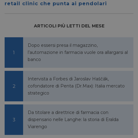
retail clinic che punta ai pendolari
quando
eseguit
scopo d
la sua a
rischi.
ARTICOLI PIÙ LETTI DEL MESE
Dopo essersi presa il magazzino,
FORNITORE
NOME
SCADENZA
DESCRIZIONE
l’automazione in farmacia vuole ora allargarsi al
/
DOMINIO
banco
__Secure-
.youtube.com
5 mesi 4
/
FORNITORE
NOME
SCADENZA
YNID
settimane
DOMINIO
li_gc
5 mesi 4
LinkedIn
Intervista a Forbes di Jaroslav Haščák,
settimane
Corporation
cofondatore di Penta (Dr.Max): Italia mercato
.linkedin.com
strategico
Da titolare a direttrice di farmacia con
_fbp
2 mesi 4
Meta Platform Inc.
settimane
.pharmacyscanner.it
dispensario nelle Langhe: la storia di Eralda
Viarengo