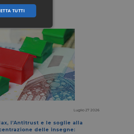
ETTA TUTTI
ssificati
igazione sulle pagine
kie.
ookie-Script.com per
Luglio 27 2026
dei visitatori. È
e-Script.com
ax, l’Antitrust e le soglie alla
centrazione delle insegne:
e tra umani e bot.