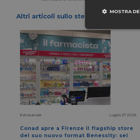
MOSTRA DE
Altri articoli sullo stesso tema
Neces
I cookie necessari con
e l'accesso alle aree 
NOME
CookieScriptConse
Extracanale
Luglio 27 2026
Conad apre a Firenze il flagship store
del suo nuovo format Benessity: sei
__cf_bm