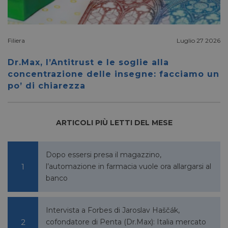
__Secure-ROLLOUT_TOKEN
.youtube.com
5 mesi 4
settimane
Filiera
Luglio 27 2026
Dr.Max, l’Antitrust e le soglie alla
concentrazione delle insegne: facciamo un
po’ di chiarezza
VISITOR_INFO1_LIVE
5 mesi 4
Google LLC
settimane
.youtube.com
ARTICOLI PIÙ LETTI DEL MESE
Dopo essersi presa il magazzino,
l’automazione in farmacia vuole ora allargarsi al
banco
Intervista a Forbes di Jaroslav Haščák,
cofondatore di Penta (Dr.Max): Italia mercato
VISITOR_PRIVACY_METADATA
5 mesi 4
YouTube