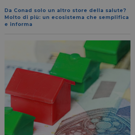
settimane
.pharmacyscanner.it
Da Conad solo un altro store della salute?
Molto di più: un ecosistema che semplifica
e informa
bcookie
1 anno
Microsoft
Corporation
.linkedin.com
lidc
1 giorno
Microsoft
Corporation
.linkedin.com
YSC
Sessione
Google LLC
.youtube.com