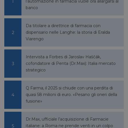
l’automazione in farmacia vuole ora allargarsi al
Ciò è
vantag
banco
il sito 
fine di
rapporti
sull'uti
Da titolare a direttrice di farmacia con
proprio
dispensario nelle Langhe: la storia di Eralda
__cf_bm
29 minuti
Cloudflare Inc.
Questo
Viarengo
56 secondi
.linkedin.com
viene u
per dis
tra uma
Ciò è
vantag
Intervista a Forbes di Jaroslav Haščák,
il sito 
cofondatore di Penta (Dr.Max): Italia mercato
fine di
rapporti
strategico
sull'uti
proprio
_GRECAPTCHA
5 mesi 4
Google LLC
Google
settimane
Q Farma, il 2025 si chiude con una perdita di
www.google.com
reCAP
impost
quasi 58 milioni di euro. «Pesano gli oneri della
cookie
necessa
fusione»
(_GRE
quando
eseguit
scopo d
Dr.Max, ufficiale l’acquisizione di Farmacie
la sua a
rischi.
italiane: a Roma ne prende venti in un colpo