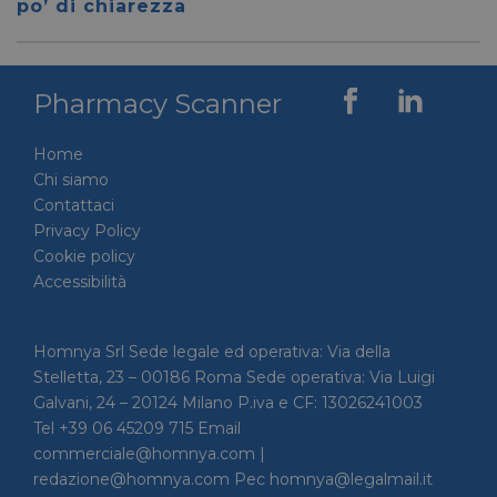
po’ di chiarezza
per dis
tra uma
Ciò è
vantag
il sito 
fine di
Pharmacy Scanner
rapporti
sull'uti
proprio
Home
__cf_bm
29 minuti
Cloudflare Inc.
Questo
56 secondi
.linkedin.com
viene u
Chi siamo
per dis
Contattaci
tra uma
Ciò è
Privacy Policy
vantag
il sito 
Cookie policy
fine di
Accessibilità
rapporti
sull'uti
proprio
_GRECAPTCHA
5 mesi 4
Google LLC
Google
Homnya Srl Sede legale ed operativa: Via della
settimane
www.google.com
reCAP
Stelletta, 23 – 00186 Roma Sede operativa: Via Luigi
impost
cookie
Galvani, 24 – 20124 Milano P.iva e CF: 13026241003
necessa
(_GRE
Tel +39 06 45209 715 Email
quando
commerciale@homnya.com |
eseguit
scopo d
redazione@homnya.com Pec homnya@legalmail.it
la sua a