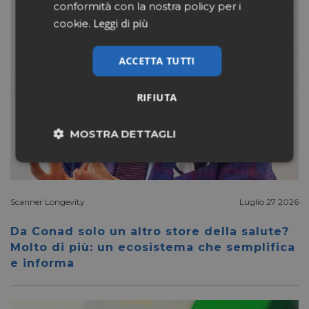
conformità con la nostra policy per i
Leggi di più
cookie.
ACCETTA TUTTI
RIFIUTA
MOSTRA DETTAGLI
Necessari
Marketing
Scanner Longevity
Luglio 27 2026
Non classificati
Da Conad solo un altro store della salute?
Molto di più: un ecosistema che semplifica
e informa